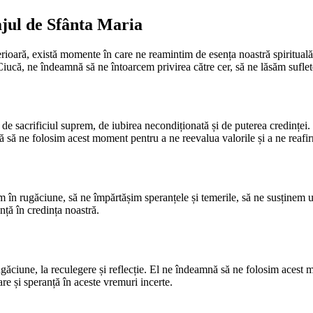
ajul de Sfânta Maria
rioară, există momente în care ne reamintim de esența noastră spirituală
iucă, ne îndeamnă să ne întoarcem privirea către cer, să ne lăsăm suflete
e sacrificiul suprem, de iubirea necondiționată și de puterea credinței.
ă să ne folosim acest moment pentru a ne reevalua valorile și a ne reafi
 rugăciune, să ne împărtășim speranțele și temerile, să ne susținem unii
nță în credința noastră.
ugăciune, la reculegere și reflecție. El ne îndeamnă să ne folosim acest 
are și speranță în aceste vremuri incerte.