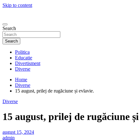
Skip to content
Search
Search
Politica
Educatie
Divertisment
Diverse
Home
Diverse
15 august, prilej de rugăciune și evlavie.
Diverse
15 august, prilej de rugăciune și
august 15, 2024
admin