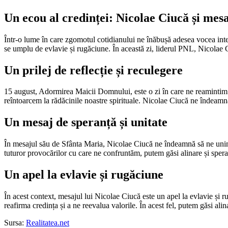
Un ecou al credinței: Nicolae Ciucă și mes
Într-o lume în care zgomotul cotidianului ne înăbușă adesea vocea inte
se umplu de evlavie și rugăciune. În această zi, liderul PNL, Nicolae C
Un prilej de reflecție și reculegere
15 august, Adormirea Maicii Domnului, este o zi în care ne reamintim d
reîntoarcem la rădăcinile noastre spirituale. Nicolae Ciucă ne îndeamn
Un mesaj de speranță și unitate
În mesajul său de Sfânta Maria, Nicolae Ciucă ne îndeamnă să ne unim în
tuturor provocărilor cu care ne confruntăm, putem găsi alinare și spera
Un apel la evlavie și rugăciune
În acest context, mesajul lui Nicolae Ciucă este un apel la evlavie și r
reafirma credința și a ne reevalua valorile. În acest fel, putem găsi alin
Sursa:
Realitatea.net