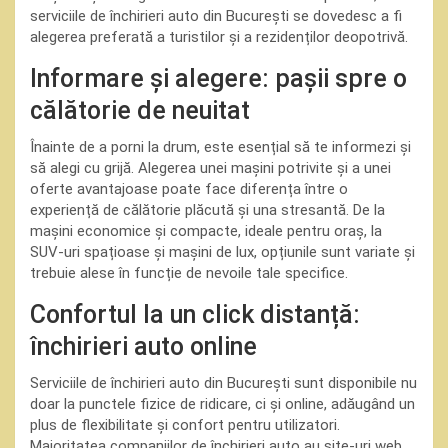
serviciile de închirieri auto din București se dovedesc a fi
alegerea preferată a turistilor și a rezidenților deopotrivă.
Informare și alegere: pașii spre o
călătorie de neuitat
Înainte de a porni la drum, este esențial să te informezi și
să alegi cu grijă. Alegerea unei mașini potrivite și a unei
oferte avantajoase poate face diferența între o
experiență de călătorie plăcută și una stresantă. De la
mașini economice și compacte, ideale pentru oraș, la
SUV-uri spațioase și mașini de lux, opțiunile sunt variate și
trebuie alese în funcție de nevoile tale specifice.
Confortul la un click distanță:
închirieri auto online
Serviciile de închirieri auto din București sunt disponibile nu
doar la punctele fizice de ridicare, ci și online, adăugând un
plus de flexibilitate și confort pentru utilizatori.
Majoritatea companiilor de închirieri auto au site-uri web