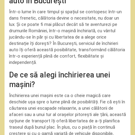
auto în București
Într-o lume în care timpul și spațiul se contopesc într-un
dans frenetic, călătoria devine o necesitate, nu doar un
lux. Și ce poate fi mai plăcut decât să te aventurezi pe
drumurile României, într-o mașină închiriată, cu vântul
jucându-se în păr și cu libertatea de a alege orice
destinație îți dorești? În București, serviciul de închirieri
auto îți oferă această posibilitate, transformând călătoria
într-o experiență plină de confort, flexibilitate și
independență.
De ce să alegi închirierea unei
mașini?
Închirierea unei mașini este ca o cheie magică care
deschide ușa spre o lume plină de posibilități. Fie că ești în
căutarea unei escapade relaxante, a unei călătorii de
afaceri sau a unui tur al orașelor pitorești ale țării, această
opțiune de transport îți oferă libertatea de a-ți planifica
traseul după bunul plac. În plus, cu o piață în continuă
creștere și cu o gamă variată de vehicule disponibile,