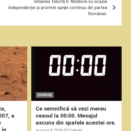
Iohannis felicită R. Moldova cu ocazia
Independenței și promite sprijin continuu din partea
României.
DIVERSE
te,
Ce semnifică să vezi mereu
007, a
ceasul la 00:00. Mesajul
e
ascuns din spatele acestei ore.
 în
august 4, 2026
O Gabriel