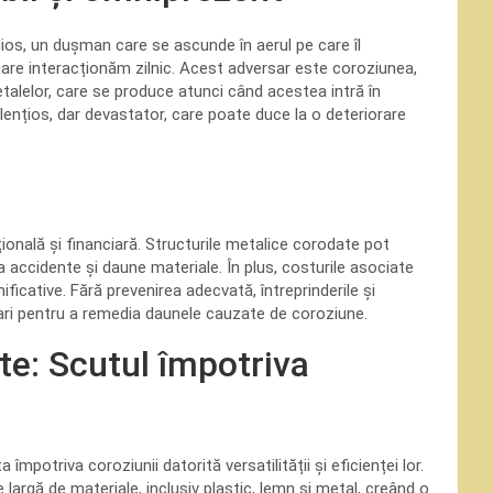
dios, un dușman care se ascunde în aerul pe care îl
care interacționăm zilnic. Acest adversar este coroziunea,
etalelor, care se produce atunci când acestea intră în
ențios, dar devastator, care poate duce la o deteriorare
onală și financiară. Structurile metalice corodate pot
a accidente și daune materiale. În plus, costurile asociate
ificative. Fără prevenirea adecvată, întreprinderile și
ari pentru a remedia daunele cauzate de coroziune.
te: Scutul împotriva
 împotriva coroziunii datorită versatilității și eficienței lor.
largă de materiale, inclusiv plastic, lemn și metal, creând o