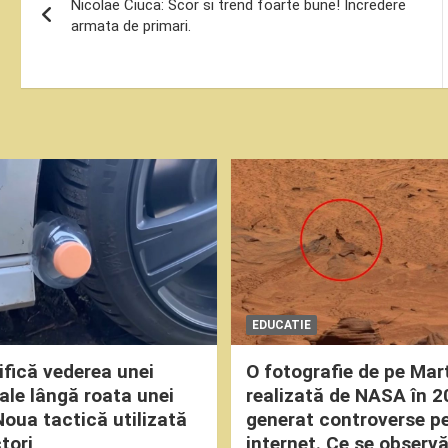
Nicolae Ciuca: Scor si trend foarte bune! Incredere
în
armata de primari.
articole
EDUCATIE
fică vederea unei
O fotografie de pe Mar
oale lângă roata unei
realizată de NASA în 2
Noua tactică utilizată
generat controverse p
tori
internet. Ce se observă