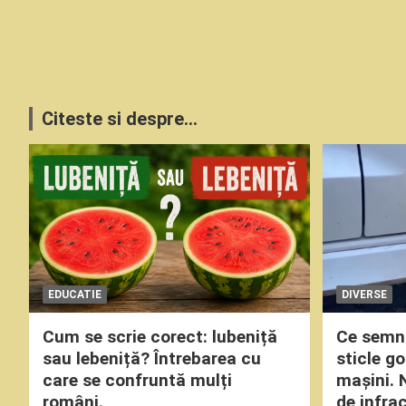
Citeste si despre...
EDUCATIE
DIVERSE
Cum se scrie corect: lubeniță
Ce semni
sau lebeniță? Întrebarea cu
sticle g
care se confruntă mulți
mașini. 
români.
de infrac