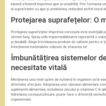
barieră eficientă împotriva apei și umidității. Prin formarea u
al suprafețelor cu apa și umiditatea, reducând astfel riscul de
Protejarea suprafețelor: O m
Protejarea suprafețelor împotriva coroziunii este esențială p
termen lung. Spray-urile impermeabilizante reprezintă o soluți
și durabilă. Alege întotdeauna produse de calitate pentru a-ți
întreținerea materialelor utilizate de afacerea ta!
Îmbunătățirea sistemelor de
necesitate vitală
Menținerea unui nivel optim de nutrienți în organism este es
diferitelor afecțiuni. Adoptarea unor obiceiuri alimentare c
suplimente alimentare, includerea zincului și vitaminei C în a
hidratarea corespunzătoare, poate face o diferență semnific
organismului.