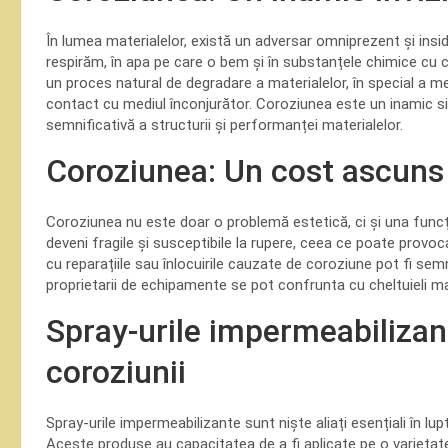
În lumea materialelor, există un adversar omniprezent și insi
respirăm, în apa pe care o bem și în substanțele chimice cu 
un proces natural de degradare a materialelor, în special a m
contact cu mediul înconjurător. Coroziunea este un inamic sil
semnificativă a structurii și performanței materialelor.
Coroziunea: Un cost ascuns
Coroziunea nu este doar o problemă estetică, ci și una funcți
deveni fragile și susceptibile la rupere, ceea ce poate provoc
cu reparațiile sau înlocuirile cauzate de coroziune pot fi semn
proprietarii de echipamente se pot confrunta cu cheltuieli m
Spray-urile impermeabilizan
coroziunii
Spray-urile impermeabilizante sunt niște aliați esențiali în lupta
Aceste produse au capacitatea de a fi aplicate pe o varietate 