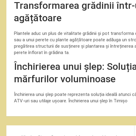
Transformarea grădinii într-
agățătoare
Plantele aduc un plus de vitalitate grădinii și pot transform
sau a unui perete cu plante agățătoare poate adăuga un strop 
pregătirea structurii de susținere și plantarea și întreținerea
perete înflorat în grădina ta.
Închirierea unui șlep: Soluți
mărfurilor voluminoase
Închirierea unui șlep poate reprezenta soluția ideală atunci 
ATV-uri sau utilaje ușoare. Închirierea unui șlep în Timișo
Navigare