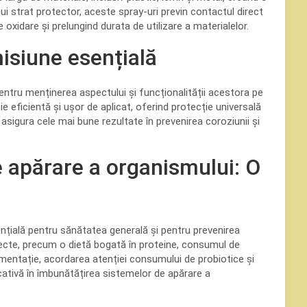
nui strat protector, aceste spray-uri previn contactul direct
 oxidare și prelungind durata de utilizare a materialelor.
isiune esențială
entru menținerea aspectului și funcționalității acestora pe
e eficientă și ușor de aplicat, oferind protecție universală
 asigura cele mai bune rezultate în prevenirea coroziunii și
 apărare a organismului: O
ențială pentru sănătatea generală și pentru prevenirea
orecte, precum o dietă bogată în proteine, consumul de
limentație, acordarea atenției consumului de probiotice și
ativă în îmbunătățirea sistemelor de apărare a