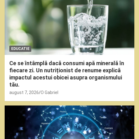
EDUCATIE
Ce se întâmplă dacă consumi apă minerală în
fiecare zi. Un nutriționist de renume explică
impactul acestui obicei asupra organismului
tău.
august 7, 2026
O Gabriel