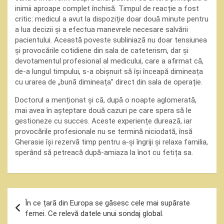
inimii aproape complet închisă. Timpul de reacție a fost
critic: medicul a avut la dispoziție doar două minute pentru
a lua decizii și a efectua manevrele necesare salvării
pacientului. Această poveste subliniază nu doar tensiunea
și provocările cotidiene din sala de cateterism, dar și
devotamentul profesional al medicului, care a afirmat că,
de-a lungul timpului, s-a obișnuit să își înceapă dimineața
cu urarea de „bună dimineața” direct din sala de operație.
Doctorul a menționat și că, după o noapte aglomerată,
mai avea în așteptare două cazuri pe care spera să le
gestioneze cu succes. Aceste experiențe durează, iar
provocările profesionale nu se termină niciodată, însă
Gherasie își rezervă timp pentru a-și îngriji și relaxa familia,
sperând să petreacă după-amiaza la înot cu fetița sa.
Navigare
În ce țară din Europa se găsesc cele mai supărate
în
femei. Ce relevă datele unui sondaj global.