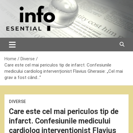
Skip
to
content
Home
Diverse
Care este cel mai periculos tip de infarct. Confesiunile
medicului cardiolog intervenționist Flavius Gherasie: „Cel mai
grav a fost când…”
DIVERSE
Care este cel mai periculos tip de
infarct. Confesiunile medicului
cardiolog intervenționist Flavius