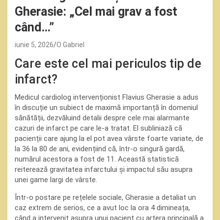
Gherasie: „Cel mai grav a fost
când…”
iunie 5, 2026
O Gabriel
Care este cel mai periculos tip de
infarct?
Medicul cardiolog intervenționist Flavius Gherasie a adus
în discuție un subiect de maximă importanță în domeniul
sănătății, dezvăluind detalii despre cele mai alarmante
cazuri de infarct pe care le-a tratat. El subliniază că
pacienții care ajung la el pot avea vârste foarte variate, de
la 36 la 80 de ani, evidențiind că, într-o singură gardă,
numărul acestora a fost de 11. Această statistică
reiterează gravitatea infarctului și impactul său asupra
unei game largi de vârste.
Într-o postare pe rețelele sociale, Gherasie a detaliat un
caz extrem de serios, ce a avut loc la ora 4 dimineața,
când a intervenit asupra unui pacient cu artera principală a