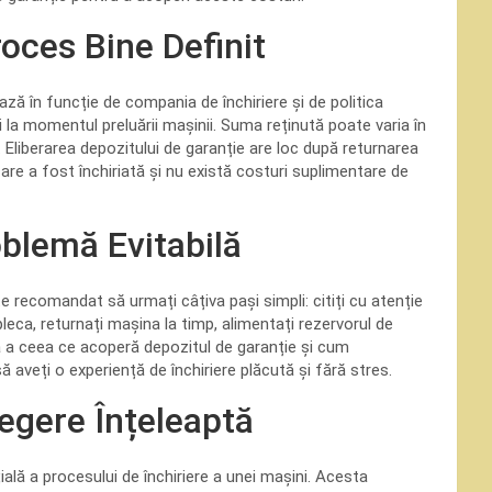
oces Bine Definit
iază în funcție de compania de închiriere și de politica
ui la momentul preluării mașinii. Suma reținută poate varia în
ei. Eliberarea depozitului de garanție are loc după returnarea
 care a fost închiriată și nu există costuri suplimentare de
oblemă Evitabilă
te recomandat să urmați câțiva pași simpli: citiți cu atenție
 pleca, returnați mașina la timp, alimentați rezervorul de
ră a ceea ce acoperă depozitul de garanție și cum
 aveți o experiență de închiriere plăcută și fără stres.
legere Înțeleaptă
lă a procesului de închiriere a unei mașini. Acesta