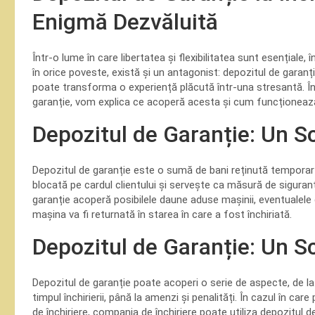
Enigmă Dezvăluită
Într-o lume în care libertatea și flexibilitatea sunt esențiale, 
în orice poveste, există și un antagonist: depozitul de garanț
poate transforma o experiență plăcută într-una stresantă. În
garanție, vom explica ce acoperă acesta și cum funcționează, 
Depozitul de Garanție: Un S
Depozitul de garanție este o sumă de bani reținută temporar
blocată pe cardul clientului și servește ca măsură de siguran
garanție acoperă posibilele daune aduse mașinii, eventualele
mașina va fi returnată în starea în care a fost închiriată.
Depozitul de Garanție: Un S
Depozitul de garanție poate acoperi o serie de aspecte, de la
timpul închirierii, până la amenzi și penalități. În cazul în car
de închiriere, compania de închiriere poate utiliza depozitul 