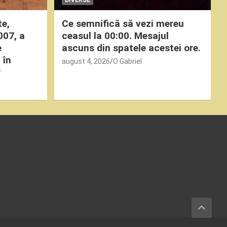
te,
Ce semnifică să vezi mereu
007, a
ceasul la 00:00. Mesajul
e
ascuns din spatele acestei ore.
 în
august 4, 2026
O Gabriel
?