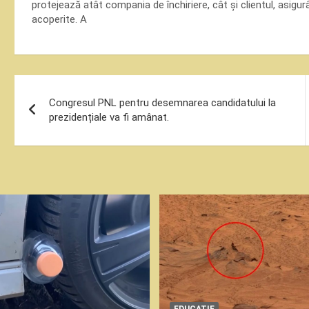
protejează atât compania de închiriere, cât și clientul, asig
acoperite. A
Navigare
Congresul PNL pentru desemnarea candidatului la
în
prezidențiale va fi amânat.
articole
EDUCATIE