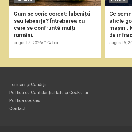
Cum se scrie corect: lubeniță
Ce semni
sau lebeniță? Întrebarea cu
sticle g
care se confruntă mulți
mașini. 
români.
de infrac
august 5, 2026
O Gabriel
august 5, 2
Termeni și Condiții
Politica de Confidențialitate și Cookie-ur
Politica cookies
Contact