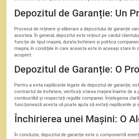
Depozitul de Garanție: Un Pr
Procesul de reținere și eliberare a depozitului de garanție var
acesteia. În general, depozitul este reținut pe cardul clientul
funcție de tipul mașinii, durata închirierii și politica compani
mașinii, în condițiile în care aceasta este în aceeași stare în
acoperit.
Depozitul de Garanție: O Pr
Pentru a evita neplăcerile legate de depozitul de garanție, es
contractul de închiriere, verificați starea mașinii înainte de a
combustibil și respectați regulile companiei. Înțelegerea cla
funcționează acesta vă poate ajuta să evitați neplăcerile și să
Închirierea unei Mașini: O A
În concluzie, depozitul de garanție este o componentă esenția