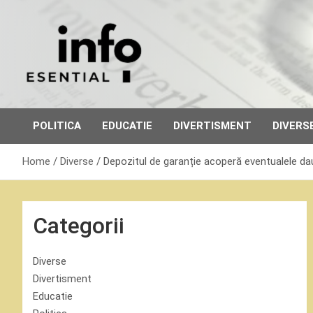
Skip
to
content
POLITICA
EDUCATIE
DIVERTISMENT
DIVERS
Home
Diverse
Depozitul de garanție acoperă eventualele da
Categorii
Diverse
Divertisment
Educatie