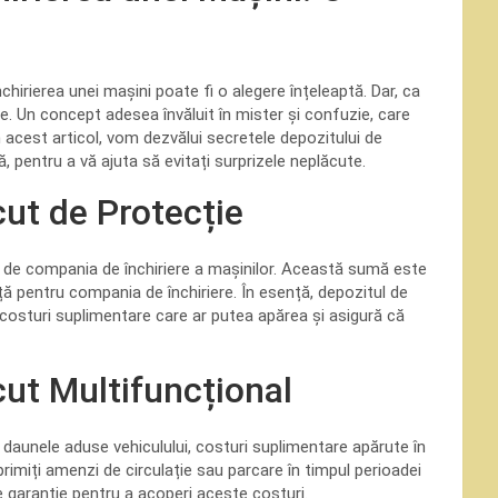
închirierea unei mașini poate fi o alegere înțeleaptă. Dar, ca
ie. Un concept adesea învăluit în mister și confuzie, care
 acest articol, vom dezvălui secretele depozitului de
pentru a vă ajuta să evitați surprizele neplăcute.
cut de Protecție
 de compania de închiriere a mașinilor. Această sumă este
ță pentru compania de închiriere. În esență, depozitul de
 costuri suplimentare care ar putea apărea și asigură că
cut Multifuncțional
 daunele aduse vehiculului, costuri suplimentare apărute în
e primiți amenzi de circulație sau parcare în timpul perioadei
de garanție pentru a acoperi aceste costuri.