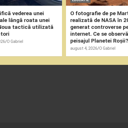
fică vederea unei
O fotografie de pe Mar
oale lângă roata unei
realizată de NASA în 2
Noua tactică utilizată
generat controverse p
tori
internet. Ce se observă
peisajul Planetei Roșii
026
O Gabriel
august 4, 2026
O Gabriel