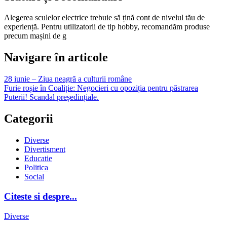
Alegerea sculelor electrice trebuie să țină cont de nivelul tău de
experiență. Pentru utilizatorii de tip hobby, recomandăm produse
precum mașini de g
Navigare în articole
28 iunie – Ziua neagră a culturii române
Furie roșie în Coaliție: Negocieri cu opoziția pentru păstrarea
Puterii! Scandal președințiale.
Categorii
Diverse
Divertisment
Educatie
Politica
Social
Citeste si despre...
Diverse