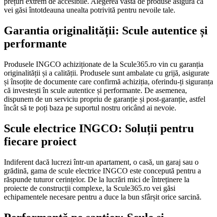
prețuri extrem de accesibile. Alegerea vastă de produse asigură că
vei găsi întotdeauna unealta potrivită pentru nevoile tale.
Garantia originalității: Scule autentice și
performante
Produsele INGCO achiziționate de la Scule365.ro vin cu garanția
originalității și a calității. Produsele sunt ambalate cu grijă, asigurate
și însoțite de documente care confirmă achiziția, oferindu-ți siguranța
că investești în scule autentice și performante. De asemenea,
dispunem de un serviciu propriu de garanție și post-garanție, astfel
încât să te poți baza pe suportul nostru oricând ai nevoie.
Scule electrice INGCO: Soluții pentru
fiecare proiect
Indiferent dacă lucrezi într-un apartament, o casă, un garaj sau o
grădină, gama de scule electrice INGCO este concepută pentru a
răspunde tuturor cerințelor. De la lucrări mici de întreținere la
proiecte de construcții complexe, la Scule365.ro vei găsi
echipamentele necesare pentru a duce la bun sfârșit orice sarcină.