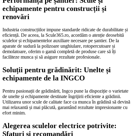
Performanță pe șantier: Scule și
echipamente pentru construcții și
renovări
Industria construcțiilor impune standarde ridicate de durabilitate și
eficiență. De aceea, la Scule365.ro, acordăm o atenție deosebită
sculelor și echipamentelor auxiliare necesare pe șantier. De la
aparate de sudură la polizoare unghiulare, rotopercutoare și
demolatoare, oferim o gamă completă de produse care să îți
faciliteze munca și să asigure rezultate profesionale.
Soluții pentru grădinărit: Unelte și
echipamente de la INGCO
Pentru pasionații de grădinărit, Ingco pune la dispoziție o varietate
de unelte și echipamente destinate îngrijirii eficiente a grădinii.
Utilizarea unor scule de calitate face ca munca în grădină să devină
mai relaxantă și mai plăcută, garantând rezultate impresionante cu
efort minim.
Alegerea sculelor electrice potrivite:
Sfaturi și recomandări