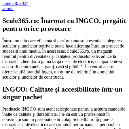
iunie 28, 2024
admin
Scule365.ro: Înarmat cu INGCO, pregătit
pentru orice provocare
Într-o lume în care eficiența și performanța sunt esențiale, alegerea
sculelor și uneltelor potrivite poate face diferența între un proiect de
succes și unul mediu. În acest sens, Scule365.ro, un magazin
renumit pentru diversitatea și calitatea produselor sale, aduce la
dispoziția clienților o gamă largă de scule electrice, echipamente și
accesorii pentru atelier, garaj, casă și grădină. În centrul acestei
oferte se află brandul Ingco, un nume de referință în domeniul
sculelor și uneltelor de construcții.
INGCO: Calitate și accesibilitate într-un
singur pachet
Produsele INGCO sunt atent selecționate pentru a asigura standarde
înalte de calitate și durabilitate. Fie că ești un profesionist în
construcții sau un pasionat de bricolaj, Scule365.ro îți pune la
dispoziție scule electrice care combină performanța superioară cu