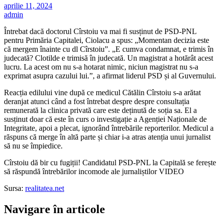
aprilie 11, 2024
admin
Întrebat dacă doctorul Cîrstoiu va mai fi susținut de PSD-PNL
pentru Primăria Capitalei, Ciolacu a spus: „Momentan decizia este
că mergem înainte cu dl Cîrstoiu”. „E cumva condamnat, e trimis în
judecată? Clotilde e trimisă în judecată. Un magistrat a hotărât acest
lucru. La acest om nu s-a hotarat nimic, niciun magistrat nu s-a
exprimat asupra cazului lui.”, a afirmat liderul PSD și al Guvernului.
Reacția edilului vine după ce medicul Cătălin Cîrstoiu s-a arătat
deranjat atunci când a fost întrebat despre despre consultația
remunerată la clinica privată care este deținută de soția sa. El a
susținut doar că este în curs o investigație a Agenției Naționale de
Integritate, apoi a plecat, ignorând întrebările reporterilor. Medicul a
răspuns că merge în altă parte și chiar i-a atras atenția unui jurnalist
să nu se împiedice.
Cîrstoiu dă bir cu fugiții! Candidatul PSD-PNL la Capitală se ferește
să răspundă întrebărilor incomode ale jurnaliștilor VIDEO
Sursa:
realitatea.net
Navigare în articole