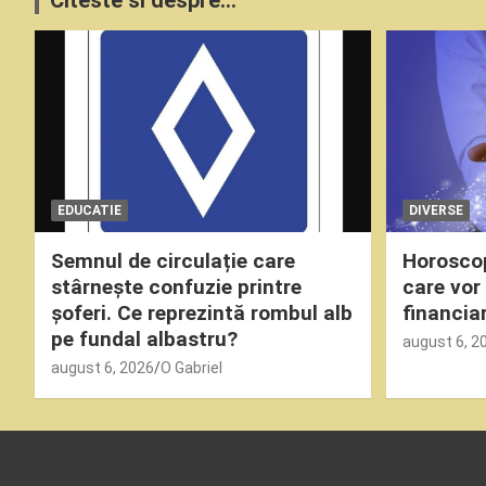
Citeste si despre...
EDUCATIE
DIVERSE
Semnul de circulație care
Horoscop 
stârnește confuzie printre
care vor
șoferi. Ce reprezintă rombul alb
financia
pe fundal albastru?
august 6, 2
august 6, 2026
O Gabriel