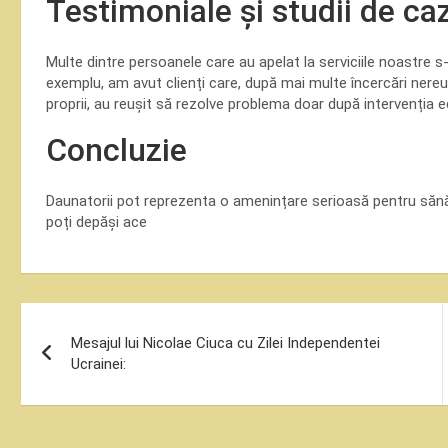
Testimoniale și studii de ca
Multe dintre persoanele care au apelat la serviciile noastre s-a
exemplu, am avut clienți care, după mai multe încercări nere
proprii, au reușit să rezolve problema doar după intervenția e
Concluzie
Daunatorii pot reprezenta o amenințare serioasă pentru sănăta
poți depăși ace
Navigare
Mesajul lui Nicolae Ciuca cu Zilei Independentei
în
Ucrainei:
articole