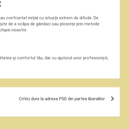
z
u confruntat inițial cu situații extrem de dificile. De
ușite de a scăpa de gândaci sau plosnițe prin metode
chipei noastre.
tea și confortul tău, dar cu ajutorul unor profesioniști,
Critici dure la adresa PSD din partea liberalilor.