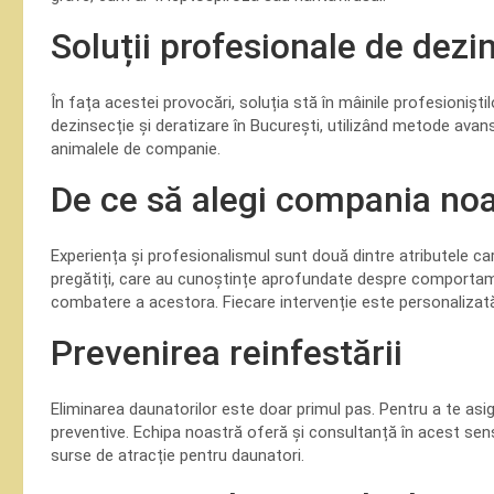
Soluții profesionale de dezin
În fața acestei provocări, soluția stă în mâinile profesionișt
dezinsecție și deratizare în București, utilizând metode avans
animalele de companie.
De ce să alegi compania no
Experiența și profesionalismul sunt două dintre atributele c
pregătiți, care au cunoștințe aprofundate despre comportame
combatere a acestora. Fiecare intervenție este personalizată în
Prevenirea reinfestării
Eliminarea daunatorilor este doar primul pas. Pentru a te asig
preventive. Echipa noastră oferă și consultanță în acest sens
surse de atracție pentru daunatori.