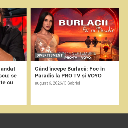
DIVERTISMENT
mandat
Când începe Burlacii: Foc în
scu: se
Paradis la PRO TV și VOYO
ute cu
august 6, 2026
O Gabriel