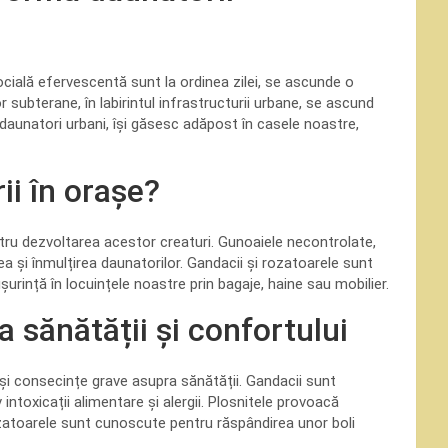
socială efervescentă sunt la ordinea zilei, se ascunde o
r subterane, în labirintul infrastructurii urbane, se ascund
i daunatori urbani, își găsesc adăpost în casele noastre,
ii în orașe?
tru dezvoltarea acestor creaturi. Gunoaiele necontrolate,
ea și înmulțirea daunatorilor. Gandacii și rozatoarele sunt
ușurință în locuințele noastre prin bagaje, haine sau mobilier.
 sănătății și confortului
și consecințe grave asupra sănătății. Gandacii sunt
 intoxicații alimentare și alergii. Plosnitele provoacă
ozatoarele sunt cunoscute pentru răspândirea unor boli