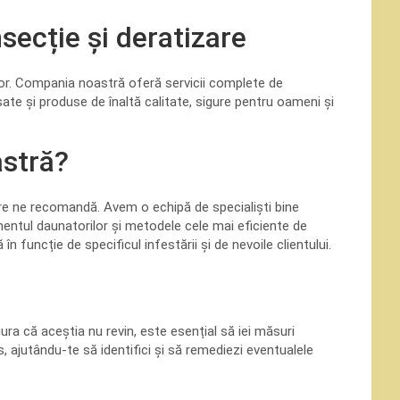
secție și deratizare
ilor. Compania noastră oferă servicii complete de
ate și produse de înaltă calitate, sigure pentru oameni și
astră?
are ne recomandă. Avem o echipă de specialiști bine
ntul daunatorilor și metodele cele mai eficiente de
 funcție de specificul infestării și de nevoile clientului.
ura că aceștia nu revin, este esențial să iei măsuri
, ajutându-te să identifici și să remediezi eventualele