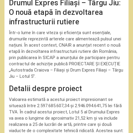
Drumul Expres Filiași – Târgu Jiu:
O nouă etapă în dezvoltarea
infrastructurii rutiere
Într-o lume în care viteza și eficiența sunt esențiale,
drumurile reprezintă arterele care alimentează pulsul unei
națiuni. În acest context, CNAIR a anunțat recent o nouă
etapă în dezvoltarea infrastructurii rutiere din România,
prin publicarea în SICAP a anunțului de participare pentru
contractul de achiziție publică PROIECTARE ȘI EXECUȚIE
„Autostrada Craiova – Filiași și Drum Expres Filiași – Târgu
Jiu – Lotul 5”.
Detalii despre proiect
Valoarea estimată a acestui proiect impresionant se
situează între 2.597.685.607,34 și 2.946.094.641,75 lei fără
TVA. În cadrul acestui proiect, Lotul 5 al Drumului Expres
va avea o lungime de aproximativ 21,52 km și va include
realizarea a 25 de lucrări de artă, printre care și două
viaducte de o complexitate tehnică ridicată. Acestea sunt: