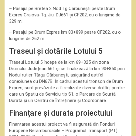
– Pasajul pe Bretea 2 Nod Tg Cărbunești peste Drum
Expres Craiova-Tg. Jiu, DJ661 și CF202, cu o lungime de
329 m;
– Pasajul pe Drum Expres km 83+899 peste CF202, cu o
lungime de 262 m.
Traseul și dotările Lotului 5
Traseul Lotului 5 începe de la km 69+325 din zona
Drumului Județean 661 și se finalizează la km 90+850 prin
Nodul rutier Târgu Cărbunești, asigurând astfel
conexiunea cu DN67B. În cadrul acestui tronson de Drum
Expres, sunt prevăzute a fi realizate diverse dotări, printre
care un Spațiu de Serviciu tip S1, o Parcare de Scurtă
Durată și un Centru de Întreținere și Coordonare.
Finanțare și durata proiectului
Finanțarea acestui proiect va fi asigurată din Fonduri
Europene Nerambursabile – Programul Transport (PT)