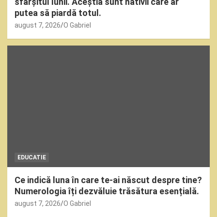
sfârșitul lunii. Aceștia sunt nativii care ar
putea să piardă totul.
august 7, 2026
O Gabriel
EDUCATIE
Ce indică luna în care te-ai născut despre tine?
Numerologia îți dezvăluie trăsătura esențială.
august 7, 2026
O Gabriel