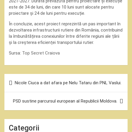
2021-2027. Durata prevăzută pentru proiectare și execuție
este de 34 de luni, din care 10 luni sunt alocate pentru
proiectare și 24 de luni pentru execuție.
În concluzie, acest proiect reprezintă un pas important în
dezvoltarea infrastructurii rutiere din România, contribuind
la îmbunătățirea conexiunilor între diferite regiuni ale țării
și la creșterea eficienței transportului rutier.
Sursa:
Top Secret Craiova
Navigare
Nicole Ciuca a dat afara pe Nelu Tataru din PNL Vaslui.
în
articole
PSD sustine parcursul european al Republicii Moldova.
Categorii