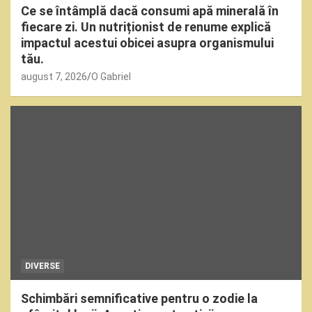
Ce se întâmplă dacă consumi apă minerală în
fiecare zi. Un nutriționist de renume explică
impactul acestui obicei asupra organismului
tău.
august 7, 2026
O Gabriel
DIVERSE
Schimbări semnificative pentru o zodie la