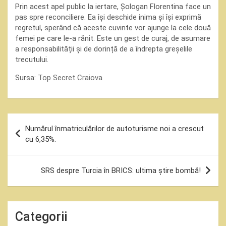
Prin acest apel public la iertare, Șologan Florentina face un
pas spre reconciliere. Ea își deschide inima și își exprimă
regretul, sperând că aceste cuvinte vor ajunge la cele două
femei pe care le-a rănit. Este un gest de curaj, de asumare
a responsabilității și de dorință de a îndrepta greșelile
trecutului.
Sursa:
Top Secret Craiova
Navigare
Numărul înmatriculărilor de autoturisme noi a crescut
în
cu 6,35%.
articole
SRS despre Turcia în BRICS: ultima știre bombă!
Categorii