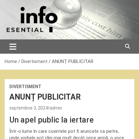
Skip
to
content
Home
Divertisment
ANUNȚ PUBLICITAR
DIVERTISMENT
ANUNȚ PUBLICITAR
septembrie 3, 2024
admin
Un apel public la iertare
Într-o lume în care cuvintele pot fi aruncate ca pietre,
unde vorbele pot răni mai mult decât orice armă, o voce