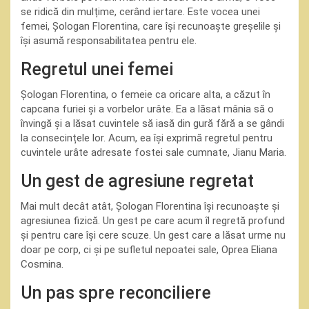
se ridică din mulțime, cerând iertare. Este vocea unei
femei, Șologan Florentina, care își recunoaște greșelile și
își asumă responsabilitatea pentru ele.
Regretul unei femei
Șologan Florentina, o femeie ca oricare alta, a căzut în
capcana furiei și a vorbelor urâte. Ea a lăsat mânia să o
învingă și a lăsat cuvintele să iasă din gură fără a se gândi
la consecințele lor. Acum, ea își exprimă regretul pentru
cuvintele urâte adresate fostei sale cumnate, Jianu Maria.
Un gest de agresiune regretat
Mai mult decât atât, Șologan Florentina își recunoaște și
agresiunea fizică. Un gest pe care acum îl regretă profund
și pentru care își cere scuze. Un gest care a lăsat urme nu
doar pe corp, ci și pe sufletul nepoatei sale, Oprea Eliana
Cosmina.
Un pas spre reconciliere