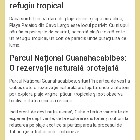
refugiu tropical
Dacă sunteți în căutare de plaje virgine și apă cristalină,
Playa Paraíso din Cayo Largo este locul potrivit. Cu nisipul
său fin și peisajele de neuitat, această plajă izolată este
un refugiu tropical, un colț de paradis unde puteți uita de
lume.
Parcul Național Guanahacabibes:
O rezervație naturală protejată
Parcul Național Guanahacabibes, situat în partea de vest a
Cubei, este o rezervație naturală protejată, unde vizitatorii
pot explora plaje virgine, păduri tropicale și pot observa
biodiversitatea unică a regiunii.
Indiferent de destinația aleasă, Cuba oferă o varietate de
experiențe captivante, de la explorarea istoriei și culturii la
relaxarea pe plaje exotice și participarea la procesul de
fabricație a trabucurilor cubaneze.