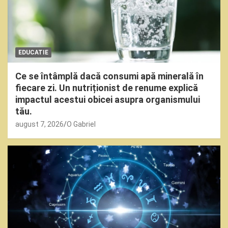
EDUCATIE
Ce se întâmplă dacă consumi apă minerală în
fiecare zi. Un nutriționist de renume explică
impactul acestui obicei asupra organismului
tău.
august 7, 2026
O Gabriel