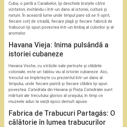
Cuba, o perlă a Caraibelor, își deschide brațele către
vizitatori, invitându-i într-un dans al istoriei, culturii și
naturii. În această lume unde timpul pare să se fi oprit,
fiecare colț de stradă, fiecare plajă și fiecare fabrică de
trabucuri își spun povestea într-un limbaj al culorilor și al
aromelor.
Havana Vieja: Inima pulsândă a
istoriei cubaneze
Havana Veche, cu străzile sale pietruite și clădirile
coloniale, este un tablou viu al istoriei cubaneze. Aici,
trecutul se împletește cu prezentul într-un dans al
timpului, unde fiecare piatră și fiecare clădire își spun
povestea. Catedrala din Havana și Piața Catedralei sunt
mărturii ale trecutului glorios al orașului, în timp ce
muzeele aduc la viață epoci demult apuse.
Fabrica de Trabucuri Partagás: O
călătorie în lumea trabucurilor