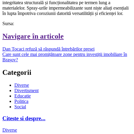
integritatea structurală și funcționalitatea pe termen lung a
materialelor. Spray-urile impermeabilizante sunt niște aliați esențiali
în lupta împotriva coroziunii datorită versatilității și eficienței lor.
Sursa:
Navigare în articole
Dan Tocaci refuză să răspundă întrebărilor presei
Care sunt cele mai promițătoare zone pentru investiții imobiliare în
Brașov?
Categorii
Diverse
Divertisment
Educatie
Politica
Social
Citeste si despre...
Diverse