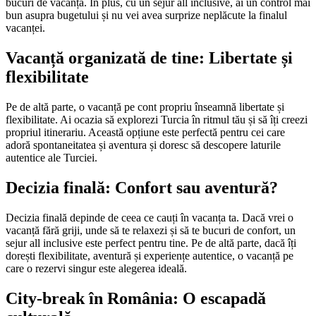
bucuri de vacanță. În plus, cu un sejur all inclusive, ai un control mai
bun asupra bugetului și nu vei avea surprize neplăcute la finalul
vacanței.
Vacanță organizată de tine: Libertate și
flexibilitate
Pe de altă parte, o vacanță pe cont propriu înseamnă libertate și
flexibilitate. Ai ocazia să explorezi Turcia în ritmul tău și să îți creezi
propriul itinerariu. Această opțiune este perfectă pentru cei care
adoră spontaneitatea și aventura și doresc să descopere laturile
autentice ale Turciei.
Decizia finală: Confort sau aventură?
Decizia finală depinde de ceea ce cauți în vacanța ta. Dacă vrei o
vacanță fără griji, unde să te relaxezi și să te bucuri de confort, un
sejur all inclusive este perfect pentru tine. Pe de altă parte, dacă îți
dorești flexibilitate, aventură și experiențe autentice, o vacanță pe
care o rezervi singur este alegerea ideală.
City-break în România: O escapadă