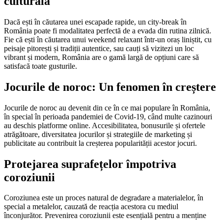
culturală
Dacă ești în căutarea unei escapade rapide, un city-break în
România poate fi modalitatea perfectă de a evada din rutina zilnică.
Fie că ești în căutarea unui weekend relaxant într-un oraș liniștit, cu
peisaje pitorești și tradiții autentice, sau cauți să vizitezi un loc
vibrant și modern, România are o gamă largă de opțiuni care să
satisfacă toate gusturile.
Jocurile de noroc: Un fenomen în creștere
Jocurile de noroc au devenit din ce în ce mai populare în România,
în special în perioada pandemiei de Covid-19, când multe cazinouri
au deschis platforme online. Accesibilitatea, bonusurile și ofertele
atrăgătoare, diversitatea jocurilor și strategiile de marketing și
publicitate au contribuit la creșterea popularității acestor jocuri.
Protejarea suprafețelor împotriva
coroziunii
Coroziunea este un proces natural de degradare a materialelor, în
special a metalelor, cauzată de reacția acestora cu mediul
înconjurător. Prevenirea coroziunii este esențială pentru a menține