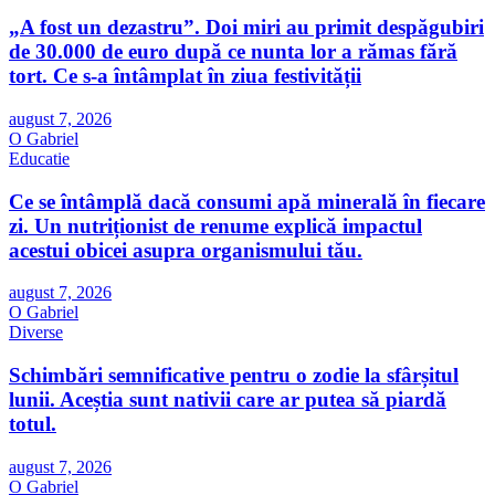
„A fost un dezastru”. Doi miri au primit despăgubiri
de 30.000 de euro după ce nunta lor a rămas fără
tort. Ce s-a întâmplat în ziua festivității
august 7, 2026
O Gabriel
Educatie
Ce se întâmplă dacă consumi apă minerală în fiecare
zi. Un nutriționist de renume explică impactul
acestui obicei asupra organismului tău.
august 7, 2026
O Gabriel
Diverse
Schimbări semnificative pentru o zodie la sfârșitul
lunii. Aceștia sunt nativii care ar putea să piardă
totul.
august 7, 2026
O Gabriel