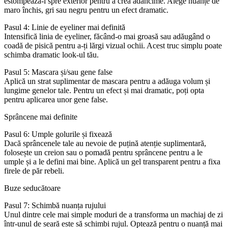
estompează-l spre exterior pentru a crea adâncime. Alege nuanțe de
maro închis, gri sau negru pentru un efect dramatic.
Pasul 4: Linie de eyeliner mai definită
Intensifică linia de eyeliner, făcând-o mai groasă sau adăugând o
coadă de pisică pentru a-ți lărgi vizual ochii. Acest truc simplu poate
schimba dramatic look-ul tău.
Pasul 5: Mascara și/sau gene false
Aplică un strat suplimentar de mascara pentru a adăuga volum și
lungime genelor tale. Pentru un efect și mai dramatic, poți opta
pentru aplicarea unor gene false.
Sprâncene mai definite
Pasul 6: Umple golurile și fixează
Dacă sprâncenele tale au nevoie de puțină atenție suplimentară,
folosește un creion sau o pomadă pentru sprâncene pentru a le
umple și a le defini mai bine. Aplică un gel transparent pentru a fixa
firele de păr rebeli.
Buze seducătoare
Pasul 7: Schimbă nuanța rujului
Unul dintre cele mai simple moduri de a transforma un machiaj de zi
într-unul de seară este să schimbi rujul. Optează pentru o nuanță mai