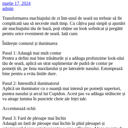
martie 17, 2024
admin
Transformarea machiajului de zi într-unul de seară nu trebuie să fie
complicată sau să necesite mult timp. Cu câțiva pași simpli și ajustări
ale machiajului tău de bază, poți obține un look sofisticat și pregătit
pentru orice eveniment de seară. Iată cum:
Întărește conturul și iluminarea
Pasul 1: Adaugă mai mult contur
Pentru a defini mai bine trăsăturile și a adăuga profunzime look-ului
tău de seară, aplică un strat suplimentar de pudră de contur pe
pomeții tăi, pe linia maxilarului și pe lateralele nasului. Estompează
bine pentru a evita liniile dure.
Pasul 2: Intensifică iluminatorul
Aplică un iluminator cu o nuanță mai intensă pe pomeții superiori,
puntea nasului și arcul lui Cupidon. Acest pas va adăuga strălucire și
va atrage lumina în punctele cheie ale feței tale.
Accentuează ochii
Pasul 3: Fard de pleoape mai închis
Adaugă un fard de pleoape mai închis în pliul pleoapei și