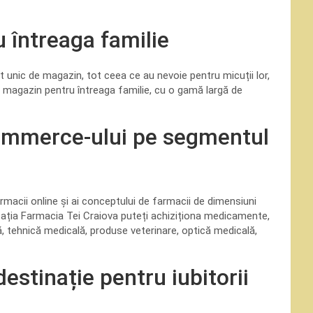
 întreaga familie
t unic de magazin, tot ceea ce au nevoie pentru micuții lor,
n magazin pentru întreaga familie, cu o gamă largă de
commerce-ului pe segmentul
macii online și ai conceptului de farmacii de dimensiuni
ocația Farmacia Tei Craiova puteți achiziționa medicamente,
, tehnică medicală, produse veterinare, optică medicală,
estinație pentru iubitorii