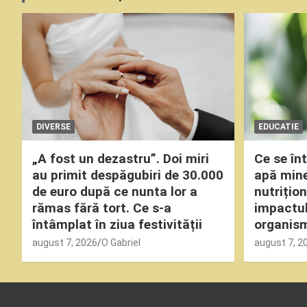
DIVERSE
EDUCATIE
„A fost un dezastru”. Doi miri
Ce se î
au primit despăgubiri de 30.000
apă miner
de euro după ce nunta lor a
nutrițio
rămas fără tort. Ce s-a
impactul
întâmplat în ziua festivității
organism
august 7, 2026
O Gabriel
august 7, 2