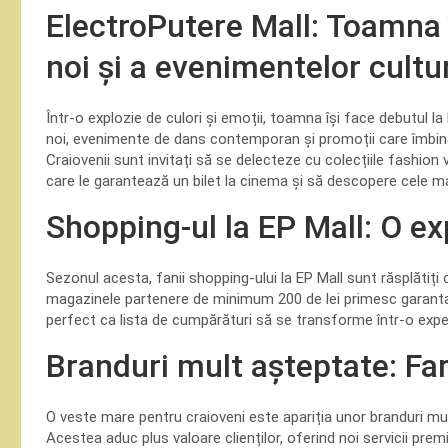
ElectroPutere Mall: Toamna î
noi și a evenimentelor cultu
Într-o explozie de culori și emoții, toamna își face debutul l
noi, evenimente de dans contemporan și promoții care îmbin
Craiovenii sunt invitați să se delecteze cu colecțiile fashion
care le garantează un bilet la cinema și să descopere cele mai
Shopping-ul la EP Mall: O e
Sezonul acesta, fanii shopping-ului la EP Mall sunt răsplătiț
magazinele partenere de minimum 200 de lei primesc garantat
perfect ca lista de cumpărături să se transforme într-o exp
Branduri mult așteptate: Far
O veste mare pentru craioveni este apariția unor branduri mul
Acestea aduc plus valoare clienților, oferind noi servicii pre