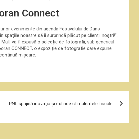
poran Connect
 unor evenimente din agenda Festivalului de Dans
ațiile noastre să îi surprindă plăcut pe clienții noștri!”,
Mall, va fi expusă o selecție de fotografii, sub genericul
oran CONNECT, o expoziție de fotografie care expune
n continuă mișcare.
PNL sprijină inovația și extinde stimulentele fiscale.