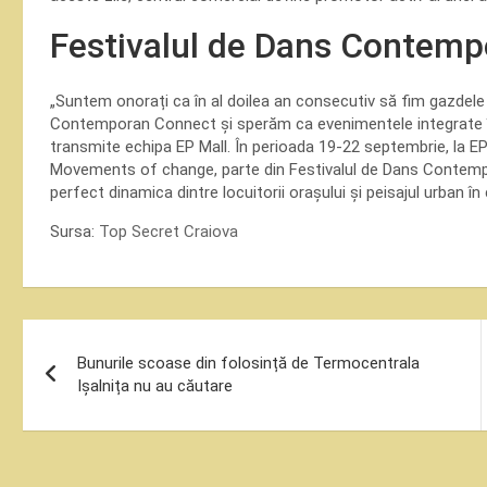
Festivalul de Dans Contem
„Suntem onorați ca în al doilea an consecutiv să fim gazdele
Contemporan Connect și sperăm ca evenimentele integrate în sp
transmite echipa EP Mall. În perioada 19-22 septembrie, la EP 
Movements of change, parte din Festivalul de Dans Contemp
perfect dinamica dintre locuitorii orașului și peisajul urban î
Sursa:
Top Secret Craiova
Navigare
Bunurile scoase din folosință de Termocentrala
în
Ișalnița nu au căutare
articole