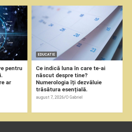
EDUCATIE
ve pentru
Ce indică luna în care te-ai
i.
născut despre tine?
re ar
Numerologia îți dezvăluie
trăsătura esențială.
august 7, 2026
O Gabriel