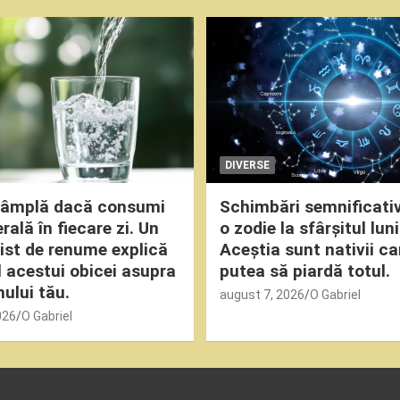
DIVERSE
ntâmplă dacă consumi
Schimbări semnificati
ală în fiecare zi. Un
o zodie la sfârșitul luni
nist de renume explică
Aceștia sunt nativii ca
 acestui obicei asupra
putea să piardă totul.
ului tău.
august 7, 2026
O Gabriel
026
O Gabriel