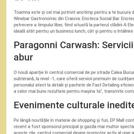
Toamna este și cel mai potrivit anotimp pentru a te bucura d
Winebar Gastronomic din Craiova: Enoteca Social Bar. Enoteca 
petrecere a timpului liber, fiind situată la parterul clădirii A 
ideală atât pentru un business lunch, cât și pentru o întâlnire 
Paragonni Carwash: Servici
abur
O nouă apariție în centrul comercial de pe strada Calea Bucur
subterană, la nivel -1, care oferă servicii premium de curăța
personalul atent la detalii și pachete de Fast Detailing eficient
a celor mai bune rezultate pentru mașina ta”, transmite com
Evenimente culturale inedite
Pe lângă noutățile în materie de shopping și fun, EP Mall cont
recent a fost sponsorul principal și gazda mai multor spectac
aceste zile, centrul comercial devine promotor activ al unei al