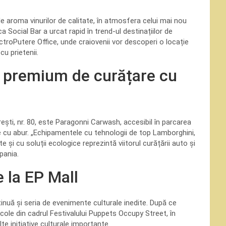
e aroma vinurilor de calitate, în atmosfera celui mai nou
Social Bar a urcat rapid în trend-ul destinațiilor de
ElectroPutere Office, unde craiovenii vor descoperi o locație
cu prietenii.
i premium de curățare cu
ești, nr. 80, este Paragonni Carwash, accesibil în parcarea
re cu abur. „Echipamentele cu tehnologii de top Lamborghini,
e și cu soluții ecologice reprezintă viitorul curățării auto și
pania.
 la EP Mall
inuă și seria de evenimente culturale inedite. După ce
ole din cadrul Festivalului Puppets Occupy Street, în
te inițiative culturale importante.