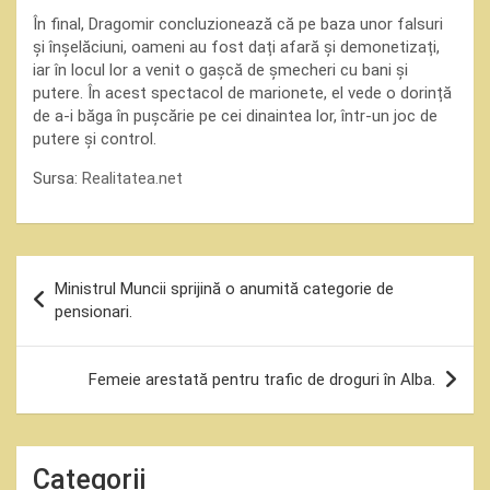
În final, Dragomir concluzionează că pe baza unor falsuri
și înșelăciuni, oameni au fost dați afară și demonetizați,
iar în locul lor a venit o gașcă de șmecheri cu bani și
putere. În acest spectacol de marionete, el vede o dorință
de a-i băga în pușcărie pe cei dinaintea lor, într-un joc de
putere și control.
Sursa:
Realitatea.net
Navigare
Ministrul Muncii sprijină o anumită categorie de
în
pensionari.
articole
Femeie arestată pentru trafic de droguri în Alba.
Categorii