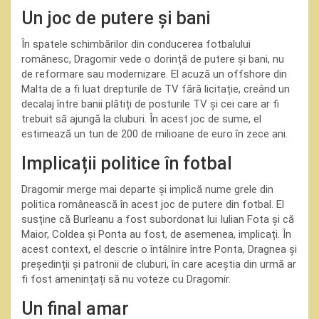
Un joc de putere și bani
În spatele schimbărilor din conducerea fotbalului
românesc, Dragomir vede o dorință de putere și bani, nu
de reformare sau modernizare. El acuză un offshore din
Malta de a fi luat drepturile de TV fără licitație, creând un
decalaj între banii plătiți de posturile TV și cei care ar fi
trebuit să ajungă la cluburi. În acest joc de sume, el
estimează un tun de 200 de milioane de euro în zece ani.
Implicații politice în fotbal
Dragomir merge mai departe și implică nume grele din
politica românească în acest joc de putere din fotbal. El
susține că Burleanu a fost subordonat lui Iulian Fota și că
Maior, Coldea și Ponta au fost, de asemenea, implicați. În
acest context, el descrie o întâlnire între Ponta, Dragnea și
președinții și patronii de cluburi, în care aceștia din urmă ar
fi fost amenințați să nu voteze cu Dragomir.
Un final amar