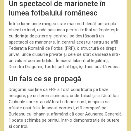
Un spectacol de marionete în
lumea fotbalului românesc
Într-o lume unde mingea este mai mult decât un simplu
obiect rotund, unde pasiunea pentru fotbal se împletește
cu dorința de putere și control, se desfășoară un
spectacol de marionete. În centrul acestui teatru se află
Federația Română de Fotbal (FRF), o structură de drept
privat, unde cluburile private și cele de stat dansează într-
un vals al contestațiilor. În acest labirint al legalității,
Dumitru Dragomir, fostul șef al Ligii, își face auzită vocea.
Un fals ce se propagă
Dragomir susține că FRF a fost constituită pe baze
nesigure, pe un teren alunecos, unde falsul și-a făcut loc.
Cluburile care s-au alăturat ulterior sunt, în opinia sa,
afiliate unui fals. În acest context, el îl compară pe
Burleanu cu Iohannis, afirmând că doar Adunarea Generală
îl poate schimba pe primul, într-o demonstrație de putere
și control.