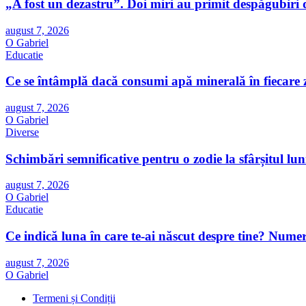
„A fost un dezastru”. Doi miri au primit despăgubiri d
august 7, 2026
O Gabriel
Educatie
Ce se întâmplă dacă consumi apă minerală în fiecare z
august 7, 2026
O Gabriel
Diverse
Schimbări semnificative pentru o zodie la sfârșitul luni
august 7, 2026
O Gabriel
Educatie
Ce indică luna în care te-ai născut despre tine? Numero
august 7, 2026
O Gabriel
Termeni și Condiții