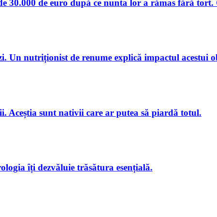
e 30.000 de euro după ce nunta lor a rămas fără tort. Ce
i. Un nutriționist de renume explică impactul acestui 
i. Aceștia sunt nativii care ar putea să piardă totul.
logia îți dezvăluie trăsătura esențială.