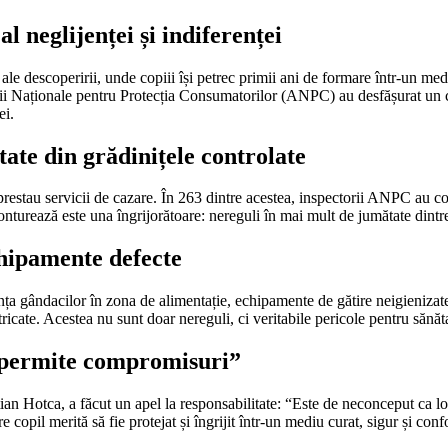
l neglijenței și indiferenței
i ale descoperirii, unde copiii își petrec primii ani de formare într-un medi
ții Naționale pentru Protecția Consumatorilor (ANPC) au desfășurat un con
ei.
ate din grădinițele controlate
prestau servicii de cazare. În 263 dintre acestea, inspectorii ANPC au con
onturează este una îngrijorătoare: nereguli în mai mult de jumătate dintre
chipamente defecte
a gândacilor în zona de alimentație, echipamente de gătire neigienizate, sp
icate. Acestea nu sunt doar nereguli, ci veritabile pericole pentru sănăta
m permite compromisuri”
an Hotca, a făcut un apel la responsabilitate: “Este de neconceput ca loc
are copil merită să fie protejat și îngrijit într-un mediu curat, sigur ș