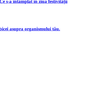
 s-a întâmplat în ziua festivității
obicei asupra organismului tău.