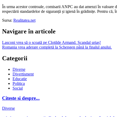
În urma acestor controale, comisarii ANPC au dat amenzi în valoare de 
respectării standardelor de siguranță și igienă în grădinițe. Pentru că, în
Sursa:
Realitatea.net
Navigare în articole
Lasconi vrea să o scoată pe Clotilde Armand. Scandal uriaș!
Romania vrea aderare completă la Schengen până la finalul anului.
Categorii
Diverse
Divertisment
Educatie
Politica
Social
Citeste si despre...
Diverse