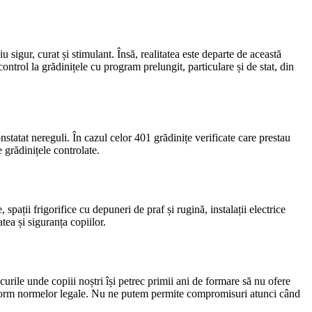
u sigur, curat și stimulant. Însă, realitatea este departe de această
trol la grădinițele cu program prelungit, particulare și de stat, din
statat nereguli. În cazul celor 401 grădinițe verificate care prestau
 grădinițele controlate.
ații frigorifice cu depuneri de praf și rugină, instalații electrice
tea și siguranța copiilor.
urile unde copiii noștri își petrec primii ani de formare să nu ofere
i conform normelor legale. Nu ne putem permite compromisuri atunci când