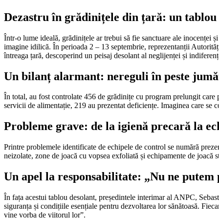
Dezastru în grădinițele din țară: un tablou a
Într-o lume ideală, grădinițele ar trebui să fie sanctuare ale inocenței ș
imagine idilică. În perioada 2 – 13 septembrie, reprezentanții Autorită
întreaga țară, descoperind un peisaj desolant al neglijenței și indiferenț
Un bilanț alarmant: nereguli în peste jumăt
În total, au fost controlate 456 de grădinițe cu program prelungit care 
servicii de alimentație, 219 au prezentat deficiențe. Imaginea care se c
Probleme grave: de la igienă precară la e
Printre problemele identificate de echipele de control se numără prezenț
neizolate, zone de joacă cu vopsea exfoliată și echipamente de joacă str
Un apel la responsabilitate: „Nu ne pute
În fața acestui tablou desolant, președintele interimar al ANPC, Sebasti
siguranța și condițiile esențiale pentru dezvoltarea lor sănătoasă. Fiec
vine vorba de viitorul lor”.