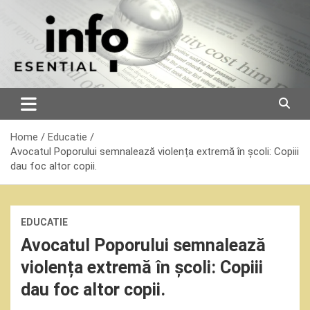
Skip
to
content
Home
Educatie
Avocatul Poporului semnalează violența extremă în școli: Copiii
dau foc altor copii.
EDUCATIE
Avocatul Poporului semnalează
violența extremă în școli: Copiii
dau foc altor copii.