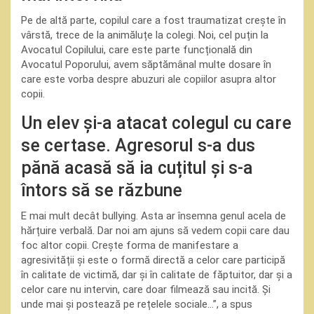
Pe de altă parte, copilul care a fost traumatizat crește în
vârstă, trece de la animăluțe la colegi. Noi, cel puțin la
Avocatul Copilului, care este parte funcțională din
Avocatul Poporului, avem săptămânal multe dosare în
care este vorba despre abuzuri ale copiilor asupra altor
copii.
Un elev și-a atacat colegul cu care
se certase. Agresorul s-a dus
pănă acasă să ia cuțitul și s-a
întors să se răzbune
E mai mult decât bullying. Asta ar însemna genul acela de
hărțuire verbală. Dar noi am ajuns să vedem copii care dau
foc altor copii. Crește forma de manifestare a
agresivității și este o formă directă a celor care participă
în calitate de victimă, dar și în calitate de făptuitor, dar și a
celor care nu intervin, care doar filmează sau incită. Și
unde mai și postează pe rețelele sociale…”, a spus