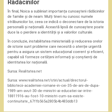
Rădăcinilor
În final, Noica a subliniat importanța cunoașterii rădăcinilor
de familie și de neam. Mulți tineri nu cunosc numele
străbunicilor lor, ceea ce indică o deconectare de la istoria
personală și națională. Această lipsă de cunoaștere poate
duce la o pierdere a identității și a valorilor culturale.
În concluzie, instabilitatea ministerială și reducerea orelor
de istorie sunt probleme care necesită o atenție urgentă
pentru a asigura un sistem educațional coerent și eficient,
capabil să formeze cetățeni informați și conștienți de
identitatea lor națională.
Sursa:
Realitatea.net
Sursa:
www.realitatea.net/stiri/actual/directorul-
bibliotecii-academiei-romane-in-cei-35-de-ani-de-dupa-
1989-am-avut-30-de-ministri-ai-educatiei-iar-intre-
18811916-au-fost-10-ministri-cum-sa-existe-
continuitate_67ffb565a2805b4b483ddb13