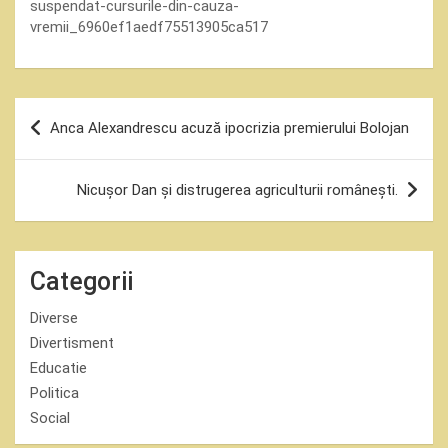
suspendat-cursurile-din-cauza-
vremii_6960ef1aedf75513905ca517
Navigare
Anca Alexandrescu acuză ipocrizia premierului Bolojan
în
articole
Nicușor Dan și distrugerea agriculturii românești.
Categorii
Diverse
Divertisment
Educatie
Politica
Social