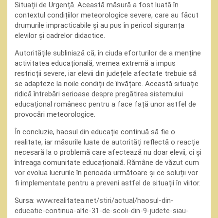
Situații de Urgență. Această măsură a fost luată în
contextul condițiilor meteorologice severe, care au făcut
drumurile impracticabile și au pus în pericol siguranța
elevilor și cadrelor didactice.
Autoritățile subliniază că, în ciuda eforturilor de a menține
activitatea educațională, vremea extremă a impus
restricții severe, iar elevii din județele afectate trebuie să
se adapteze la noile condiții de învățare. Această situație
ridică întrebări serioase despre pregătirea sistemului
educațional românesc pentru a face față unor astfel de
provocări meteorologice.
În concluzie, haosul din educație continuă să fie o
realitate, iar măsurile luate de autorități reflectă o reacție
necesară la o problemă care afectează nu doar elevii, ci și
întreaga comunitate educațională. Rămâne de văzut cum
vor evolua lucrurile în perioada următoare și ce soluții vor
fi implementate pentru a preveni astfel de situații în viitor.
Sursa:
www.realitatea.net/stiri/actual/haosul-din-
educatie-continua-alte-31-de-scoli-din-9-judete-siau-