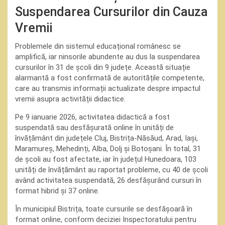
Suspendarea Cursurilor din Cauza
Vremii
Problemele din sistemul educațional românesc se
amplifică, iar ninsorile abundente au dus la suspendarea
cursurilor în 31 de școli din 9 județe. Această situație
alarmantă a fost confirmată de autoritățile competente,
care au transmis informații actualizate despre impactul
vremii asupra activității didactice.
Pe 9 ianuarie 2026, activitatea didactică a fost
suspendată sau desfășurată online în unități de
învățământ din județele Cluj, Bistrița-Năsăud, Arad, Iași,
Maramureș, Mehedinți, Alba, Dolj și Botoșani. În total, 31
de școli au fost afectate, iar în județul Hunedoara, 103
unități de învățământ au raportat probleme, cu 40 de școli
având activitatea suspendată, 26 desfășurând cursuri în
format hibrid și 37 online.
În municipiul Bistrița, toate cursurile se desfășoară în
format online, conform deciziei Inspectoratului pentru