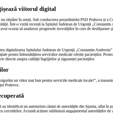
ișează viitorul digital
ova nu rămâne în urmă. Sub conducerea președintelui PSD Prahova și a Co
nătății. Într-o vizită recentă la Spitalul Județean de Urgență „Constantin
vut ocazia să analizeze progresele investițiilor în curs de desfășurare și
tru digitalizarea Spitalului Județean de Urgență „Constantin Andreoiu” d
iale pentru îmbunătățirea serviciilor medicale oferite pacienților. Proiect
 directe asupra calității îngrijirilor și siguranței pacienților.
ilor
asigurăm un viitor mai bun pentru serviciile medicale locale!”, a transm
ețul Prahova.
recuperată
astă au identificat un autoturism căutat de autoritățile din Spania, aflat 
area cercetărilor. Această acțiune subliniază angajamentul autorităților de