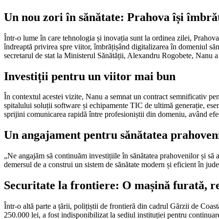
Un nou zori în sănătate: Prahova își îmbrăț
Într-o lume în care tehnologia și inovația sunt la ordinea zilei, Prah
îndreaptă privirea spre viitor, îmbrățișând digitalizarea în domeniul să
secretarul de stat la Ministerul Sănătății, Alexandru Rogobete, Nanu a a
Investiții pentru un viitor mai bun
În contextul acestei vizite, Nanu a semnat un contract semnificativ pen
spitalului soluții software și echipamente TIC de ultimă generație, esenț
sprijini comunicarea rapidă între profesioniștii din domeniu, având efecte
Un angajament pentru sănătatea prahoven
„Ne angajăm să continuăm investițiile în sănătatea prahovenilor și să 
demersul de a construi un sistem de sănătate modern și eficient în jud
Securitate la frontiere: O mașină furată, 
Într-o altă parte a țării, polițiștii de frontieră din cadrul Gărzii de Co
250.000 lei, a fost indisponibilizat la sediul instituției pentru continu