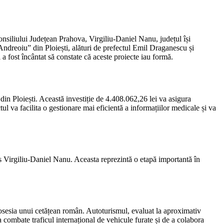
nsiliului Județean Prahova, Virgiliu-Daniel Nanu, județul își
 Andreoiu” din Ploiești, alături de prefectul Emil Draganescu și
 a fost încântat să constate că aceste proiecte iau formă.
in Ploiești. Această investiție de 4.408.062,26 lei va asigura
ul va facilita o gestionare mai eficientă a informațiilor medicale și va
is Virgiliu-Daniel Nanu. Aceasta reprezintă o etapă importantă în
în posesia unui cetățean român. Autoturismul, evaluat la aproximativ
 a combate traficul internațional de vehicule furate și de a colabora