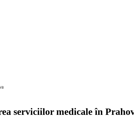
va
rea serviciilor medicale în Praho