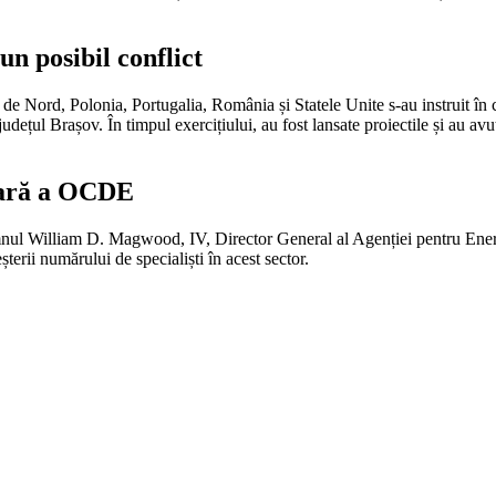
n posibil conflict
de Nord, Polonia, Portugalia, România și Statele Unite s-au instruit 
dețul Brașov. În timpul exercițiului, au fost lansate proiectile și au avut
eară a OCDE
 domnul William D. Magwood, IV, Director General al Agenției pentru E
terii numărului de specialiști în acest sector.