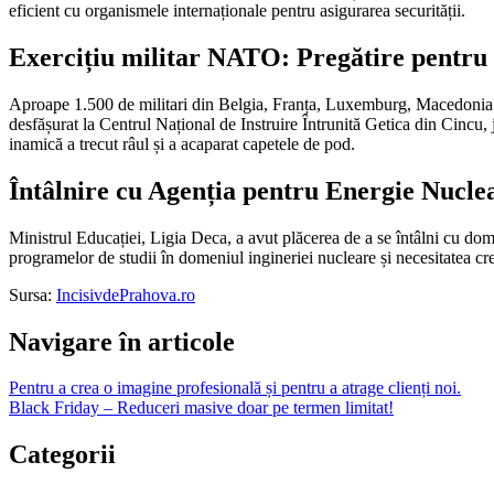
eficient cu organismele internaționale pentru asigurarea securității.
Exercițiu militar NATO: Pregătire pentru u
Aproape 1.500 de militari din Belgia, Franța, Luxemburg, Macedonia 
desfășurat la Centrul Național de Instruire Întrunită Getica din Cincu, ju
inamică a trecut râul și a acaparat capetele de pod.
Întâlnire cu Agenția pentru Energie Nucl
Ministrul Educației, Ligia Deca, a avut plăcerea de a se întâlni cu
programelor de studii în domeniul ingineriei nucleare și necesitatea creș
Sursa:
IncisivdePrahova.ro
Navigare în articole
Pentru a crea o imagine profesională și pentru a atrage clienți noi.
Black Friday – Reduceri masive doar pe termen limitat!
Categorii