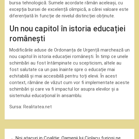
bursa tehnologică. Sumele acordate rămân aceleași, cu
excepția bursei de excelență olimpică, a cărei valoare este
diferențiată în funcție de nivelul distincției obținute.
Un nou capitol în istoria educației
românești
Modificările aduse de Ordonanța de Urgență marchează un
nou capitol în istoria educației românești. În timp ce unele
schimbări au fost întâmpinate cu scepticism, altele au
fost salutate ca un pas înainte spre o educație mai
echitabilă și mai accesibilă pentru toți elevii. În acest
context, rămâne de văzut cum vor fi implementate aceste
schimbări și care va fi impactul lor asupra elevilor și a
sistemului educațional în ansamblu.
Sursa:
Realitatea.net
Navigare
Noi atacuri in Coalitie: Oamenii lui Ciolacu furiosi pe