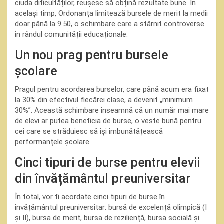
ciuda dificultăților, reușesc să obțină rezultate bune. În
același timp, Ordonanța limitează bursele de merit la medii
doar până la 9.50, o schimbare care a stârnit controverse
în rândul comunității educaționale.
Un nou prag pentru bursele
școlare
Pragul pentru acordarea burselor, care până acum era fixat
la 30% din efectivul fiecărei clase, a devenit „minimum
30%”. Această schimbare înseamnă că un număr mai mare
de elevi ar putea beneficia de burse, o veste bună pentru
cei care se străduiesc să își îmbunătățească
performanțele școlare.
Cinci tipuri de burse pentru elevii
din învățământul preuniversitar
În total, vor fi acordate cinci tipuri de burse în
învățământul preuniversitar: bursă de excelență olimpică (I
și II), bursa de merit, bursa de reziliență, bursa socială și