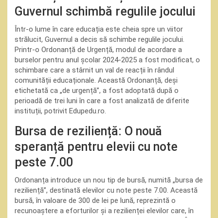
Guvernul schimbă regulile jocului
Într-o lume în care educația este cheia spre un viitor
strălucit, Guvernul a decis să schimbe regulile jocului.
Printr-o Ordonanță de Urgență, modul de acordare a
burselor pentru anul școlar 2024-2025 a fost modificat, o
schimbare care a stârnit un val de reacții în rândul
comunității educaționale. Această Ordonanță, deși
etichetată ca „de urgență”, a fost adoptată după o
perioadă de trei luni în care a fost analizată de diferite
instituții, potrivit Edupedu.ro.
Bursa de reziliență: O nouă
speranță pentru elevii cu note
peste 7.00
Ordonanța introduce un nou tip de bursă, numită „bursa de
reziliență”, destinată elevilor cu note peste 7.00. Această
bursă, în valoare de 300 de lei pe lună, reprezintă o
recunoaștere a eforturilor și a rezilienței elevilor care, în