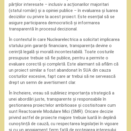
părților interesate – inclusiv a acționarilor majoritari
(statul român) și a opiniei publice – în evaluarea și luarea
deciziilor cu privire la acest proiect. Este esențial să se
asigure participarea democratică și informarea
transparentă în procesul decizional.
În contextul în care Nuclearelectrica a solicitat implicarea
statului prin garanții financiare, transparența devine o
cerință legală și morală incontestabilă. Toate costurile
presupuse trebuie să fie publice, pentru a permite o
evaluare corectă și completă. Este alarmant să aflăm că
un proiect similar a fost abandonat în SUA din cauza
costurilor excesive, fapt care ar trebui să ne servească
drept un semn de avertisment clar.
În încheiere, vreau să subliniez importanța strategică a
unei abordări juste, transparente și responsabile în
gestionarea proiectelor ambitioase și costisitoare cum
sunt Reactoarele Modulare Mici (SMR). Oricare decizie
privind astfel de proiecte majore trebuie luată în deplină
cunoștință de cauză, cu respectarea legislației în vigoare
și cu un angajament ferm față de protejarea interesului