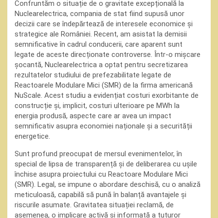
Confruntăm o situație de o gravitate excepțională la
Nuclearelectrica, compania de stat fiind supusă unor
decizii care se îndepărtează de interesele economice și
strategice ale României. Recent, am asistat la demisii
semnificative în cadrul conducerii, care aparent sunt
legate de aceste direcționate controverse. Într-o mișcare
șocantă, Nuclearelectrica a optat pentru secretizarea
rezultatelor studiului de prefezabilitate legate de
Reactoarele Modulare Mici (SMR) de la firma americană
NuScale. Acest studiu a evidențiat costuri exorbitante de
construcție și, implicit, costuri ulterioare pe MWh la
energia produsă, aspecte care ar avea un impact
semnificativ asupra economiei naționale și a securității
energetice.
Sunt profund preocupat de mersul evenimentelor, în
special de lipsa de transparență și de deliberarea cu ușile
închise asupra proiectului cu Reactoare Modulare Mici
(SMR). Legal, se impune o abordare deschisă, cu o analiză
meticuloasă, capabilă să pună în balanță avantajele și
riscurile asumate. Gravitatea situației reclamă, de
asemenea, o implicare activă și informată a tuturor