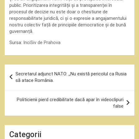
public. Prioritizarea integrității și a transparenței în
procesul de decizie nu este doar o chestiune de
responsabilitate juridică, ci și o expresie a angajamentului
nostru colectiv față de principiile democratice și de bună
guvernanță.
Sursa:
InciSiv de Prahova
Navigare
Secretarul adjunct NATO: ,,Nu există pericolul ca Rusia
în
să atace România.
articole
Politicienii pierd credibilitate dacă apar în videoclipuri
false
Categorii