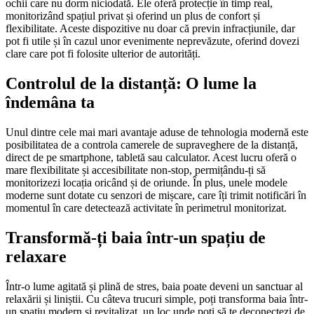
ochii care nu dorm niciodată. Ele oferă protecție în timp real,
monitorizând spațiul privat și oferind un plus de confort și
flexibilitate. Aceste dispozitive nu doar că previn infracțiunile, dar
pot fi utile și în cazul unor evenimente neprevăzute, oferind dovezi
clare care pot fi folosite ulterior de autorități.
Controlul de la distanță: O lume la
îndemâna ta
Unul dintre cele mai mari avantaje aduse de tehnologia modernă este
posibilitatea de a controla camerele de supraveghere de la distanță,
direct de pe smartphone, tabletă sau calculator. Acest lucru oferă o
mare flexibilitate și accesibilitate non-stop, permițându-ți să
monitorizezi locația oricând și de oriunde. În plus, unele modele
moderne sunt dotate cu senzori de mișcare, care îți trimit notificări în
momentul în care detectează activitate în perimetrul monitorizat.
Transformă-ți baia într-un spațiu de
relaxare
Într-o lume agitată și plină de stres, baia poate deveni un sanctuar al
relaxării și liniștii. Cu câteva trucuri simple, poți transforma baia într-
un spațiu modern și revitalizat, un loc unde poți să te deconectezi de