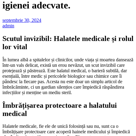
igienei adecvate.
septembrie 30, 2024
admin
Scutul invizibil: Halatele medicale și rolul
lor vital
În lumea albă a spitalelor și clinicilor, unde viața și moartea dansează
într-un vals delicat, există un erou nevăzut, un scut invizibil care
protejează și păstrează. Este halatul medical, o barieră subtilă, dar
esențială, între medic și pericolele biologice sau chimice care îi
pândesc la fiecare pas. Acesta nu este doar un simplu articol de
îmbrăcăminte, ci un gardian silențios care împiedică răspândirea
infecțiilor și menține un mediu steril.
Îmbrățișarea protectoare a halatului
medical
Halatele medicale, fie ele de unică folosință sau nu, sunt ca o
îmbrățișare protectoare care acoperă hainele medicului și împiedică