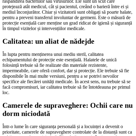
răspândirea bacteriilor sau virusurilor. Ele sunt un scut care
protejează atât medicul, cât și pacientul, creând o barieră între ei și
mediul înconjurător. Chiar și vizitatorii sunt obligați să poarte halate,
pentru a preveni transferul involuntar de germeni. Este o măsură de
protecție esențială care menține un grad ridicat de igienă și siguranță
în timpul vizitelor și intervențiilor medicale.
Calitatea: un aliat de nădejde
În lupta pentru menținerea unui mediu steril, calitatea
echipamentului de protecție este esențială. Halatele de unică
folosință trebuie să fie realizate din materiale rezistente,
impermeabile, care oferă confort, dar și protecție. Ele trebuie să fie
disponibile în mai multe versiuni, pentru a se potrivi nevoilor
specifice ale fiecărei unități medicale. În acest sens, nu trebuie să se
facă compromisuri, iar calitatea trebuie să fie întotdeauna pe primul
loc.
Camerele de supraveghere: Ochii care nu
dorm niciodată
Într-o lume în care siguranța personală și a locuinței a devenit o
prioritate, camerele de supraveghere controlate de la distanță sunt ca