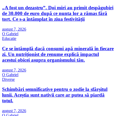
„A fost un dezastru”. Doi miri au primit despăgubiri
de 30.000 de euro după ce nunta lor a rămas fără
tort. Ce s-a întâmplat în ziua festivității
august 7, 2026
O Gabriel
Educatie
Ce se întâmplă dacă consumi apă minerală în fiecare
zi. Un nutriționist de renume explică impactul
acestui obicei asupra organismului tău.
august 7, 2026
O Gabriel
Diverse
Schimbări semnificative pentru o zodie la sfârșitul
lunii. Aceștia sunt nativii care ar putea să piardă
totul.
august 7, 2026
O Gabriel