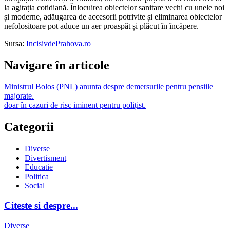
la agitația cotidiană. Înlocuirea obiectelor sanitare vechi cu unele noi
și moderne, adăugarea de accesorii potrivite și eliminarea obiectelor
nefolositoare pot aduce un aer proaspăt și plăcut în încăpere.
Sursa:
IncisivdePrahova.ro
Navigare în articole
Ministrul Bolos (PNL) anunta despre demersurile pentru pensiile
majorate.
doar în cazuri de risc iminent pentru polițist.
Categorii
Diverse
Divertisment
Educatie
Politica
Social
Citeste si despre...
Diverse