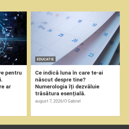
EDUCATIE
ve pentru
Ce indică luna în care te-ai
i.
născut despre tine?
re ar
Numerologia îți dezvăluie
trăsătura esențială.
august 7, 2026
O Gabriel