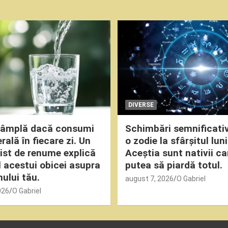
DIVERSE
ntâmplă dacă consumi
Schimbări semnificati
ală în fiecare zi. Un
o zodie la sfârșitul luni
nist de renume explică
Aceștia sunt nativii ca
 acestui obicei asupra
putea să piardă totul.
ului tău.
august 7, 2026
O Gabriel
026
O Gabriel