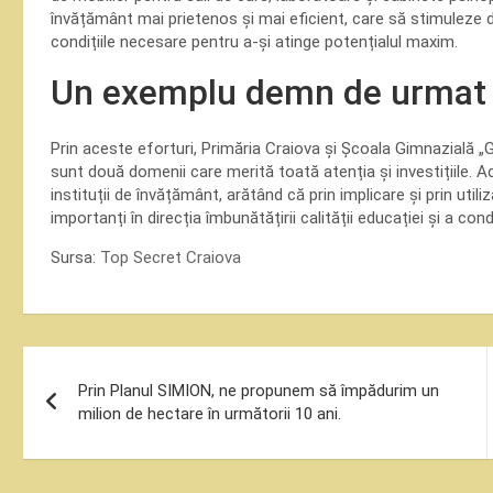
învățământ mai prietenos și mai eficient, care să stimuleze d
condițiile necesare pentru a-și atinge potențialul maxim.
Un exemplu demn de urmat
Prin aceste eforturi, Primăria Craiova și Școala Gimnazială
sunt două domenii care merită toată atenția și investițiile.
instituții de învățământ, arătând că prin implicare și prin util
importanți în direcția îmbunătățirii calității educației și a condiț
Sursa:
Top Secret Craiova
Navigare
Prin Planul SIMION, ne propunem să împădurim un
în
milion de hectare în următorii 10 ani.
articole