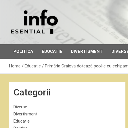
Skip
to
content
POLITICA
EDUCATIE
DIVERTISMENT
DIVERS
Home
Educatie
Primăria Craiova dotează școlile cu echipam
Categorii
Diverse
Divertisment
Educatie