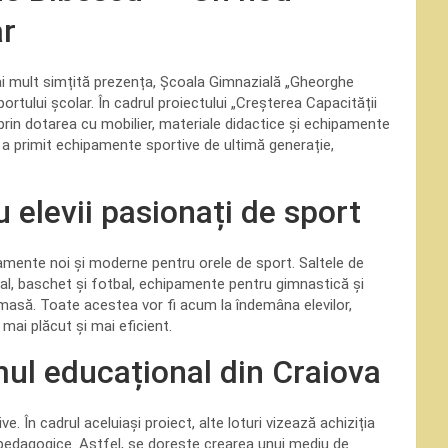
ar
mai mult simțită prezența, Școala Gimnazială „Gheorghe
ortului școlar. În cadrul proiectului „Creșterea Capacității
 prin dotarea cu mobilier, materiale didactice și echipamente
 a primit echipamente sportive de ultimă generație,
u elevii pasionați de sport
ipamente noi și moderne pentru orele de sport. Saltele de
al, baschet și fotbal, echipamente pentru gimnastică și
masă. Toate acestea vor fi acum la îndemâna elevilor,
mai plăcut și mai eficient.
mul educațional din Craiova
. În cadrul aceluiași proiect, alte loturi vizează achiziția
opedagogice. Astfel, se dorește crearea unui mediu de