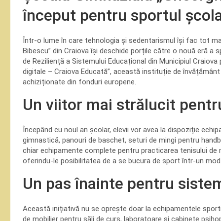
început pentru sportul școl
Într-o lume în care tehnologia și sedentarismul își fac tot 
Bibescu” din Craiova își deschide porțile către o nouă eră a sp
de Reziliență a Sistemului Educațional din Municipiul Craiova
digitale – Craiova Educată”, această instituție de învățământ
achiziționate din fonduri europene.
Un viitor mai strălucit pentr
Începând cu noul an școlar, elevii vor avea la dispoziție ech
gimnastică, panouri de baschet, seturi de mingi pentru handb
chiar echipamente complete pentru practicarea tenisului de 
oferindu-le posibilitatea de a se bucura de sport într-un mod 
Un pas înainte pentru siste
Această inițiativă nu se oprește doar la echipamentele sportive
de mobilier pentru săli de curs, laboratoare și cabinete psih