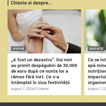
Citeste si despre...
DIVERSE
EDUCATIE
„A fost un dezastru”. Doi miri
Ce se î
au primit despăgubiri de 30.000
apă miner
de euro după ce nunta lor a
nutrițio
rămas fără tort. Ce s-a
impactul
întâmplat în ziua festivității
organism
august 7, 2026
O Gabriel
august 7, 2