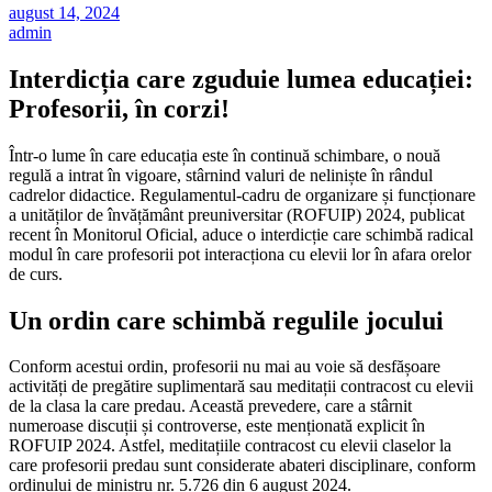
august 14, 2024
admin
Interdicția care zguduie lumea educației:
Profesorii, în corzi!
Într-o lume în care educația este în continuă schimbare, o nouă
regulă a intrat în vigoare, stârnind valuri de neliniște în rândul
cadrelor didactice. Regulamentul-cadru de organizare și funcționare
a unităților de învățământ preuniversitar (ROFUIP) 2024, publicat
recent în Monitorul Oficial, aduce o interdicție care schimbă radical
modul în care profesorii pot interacționa cu elevii lor în afara orelor
de curs.
Un ordin care schimbă regulile jocului
Conform acestui ordin, profesorii nu mai au voie să desfășoare
activități de pregătire suplimentară sau meditații contracost cu elevii
de la clasa la care predau. Această prevedere, care a stârnit
numeroase discuții și controverse, este menționată explicit în
ROFUIP 2024. Astfel, meditațiile contracost cu elevii claselor la
care profesorii predau sunt considerate abateri disciplinare, conform
ordinului de ministru nr. 5.726 din 6 august 2024.