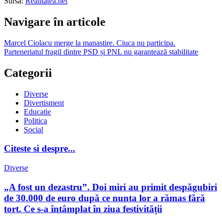
Sursa:
Realitatea.net
Navigare în articole
Marcel Ciolacu merge la manastire. Ciuca nu participa.
Parteneriatul fragil dintre PSD și PNL nu garantează stabilitate
Categorii
Diverse
Divertisment
Educatie
Politica
Social
Citeste si despre...
Diverse
„A fost un dezastru”. Doi miri au primit despăgubiri
de 30.000 de euro după ce nunta lor a rămas fără
tort. Ce s-a întâmplat în ziua festivității