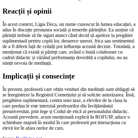
Reacții și opinii
În acest context, Ligia Deca, un nume cunoscut în lumea educației, a
adus în discuție presiunea socială și temerile părinților. Ea susține că
părinții trebuie să fie siguri atunci când decid să apeleze la pregătire
suplimentară pentru copiii lor, deoarece uneori, frica sau sentimentul
de a fi diferit față de ceilalți pot influența această decizie. Totodată, a
menționat că există și părinți care, având o bună colaborare cu
cadrul didactic și văzând performanța dovedită a copilului, nu au
simțit nevoia de meditații.
Implicații și consecințe
În prezent, profesorii care obțin venituri din meditații sunt obligați să
se înregistreze la Registrul Comerțului și să solicite autorizarea. Însă,
pregătirea suplimentară, contra unei taxe, a elevilor de la clasa la
care predau le este interzisă profesorilor din învățământul
preuniversitar, prin lege și Codul de etică al personalului didactic.
Această prevedere, acum menționată explicit în ROFUIP, aduce o
schimbare majoră în modul în care profesorii pot interacționa cu
elevii lor în afara orelor de curs.