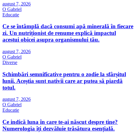
august 7, 2026
O Gabriel
Educatie
Ce se întâmplă dacă consumi apă minerală în fiecare
zi. Un nutriționist de renume explică impactul
acestui obicei asupra organismului tău.
august 7, 2026
O Gabriel
Diverse
Schimbări semnificative pentru o zodie la sfârșitul
lunii. Aceștia sunt nativii care ar putea să piardă
totul.
august 7, 2026
O Gabriel
Educatie
Ce indică luna în care te-ai născut despre tine?
Numerologia îți dezvăluie trăsătura esențială.