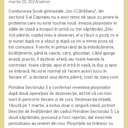
martie 20, 2024
admin
Conducerea Școlii gimnaziale „Ion I.C.Brătianu”, din
sectorul 5 al Capitalei, nu a avut nimic de spus cu privire la
problema care nu este tocmai nouă. Invazia ploșnițelor în
sălile de clasă a început în urmă cu trei săptămâni.„Știu
toți părinții, copilul meu a observat, el a făcut o poză, m-a
și sunat după ce a văzut și după ce mi-a trimis poza să
îmi comunice. Îl verific în primul rând de la îmbrăcăminte,
încălțăminte, până la caiete, cărți, ghiozdan. Când ajunge
acasă, practic, îl dezbrac afară, iau toate hainele la
controlat, toate cărțile, apoi el intră în casă, la duș și apoi
se îmbracă. Nu este normal să facem acest lucru în
fiecare zi”, a declarat unui dintre părinți, citat de ziare.com.
Primăria Sectorului 5 a confirmat revenirea ploșnițelor
după două operațiuni de dezinsecție, astfel că cei mici
sunt în pericol în fiecare zi de curs. Dezinsecția inițială,
făcută pe 1 martie, a inclus doar o singură clasă, potrivit
Direcției de Învățământ din cadrul Primăriei Sectorului 5. La
două săptămâni, procesul a fost repetat, dar insectele
periculoase au revenit din nou. Ploșnițele se hrănesc cu