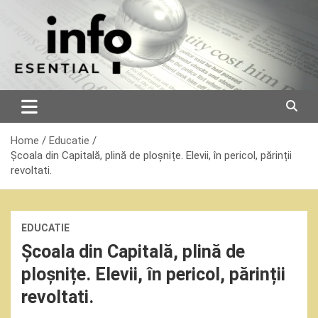
Skip
to
content
Home
Educatie
Școala din Capitală, plină de ploșnițe. Elevii, în pericol, părinții
revoltati.
EDUCATIE
Școala din Capitală, plină de
ploșnițe. Elevii, în pericol, părinții
revoltati.