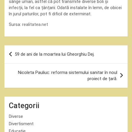
sânge uman, astfel că pot transmite diverse boli și
infecții, la fel ca țânțarii. Odată instalate în lemn, de obicei
în jurul paturilor, pot fi dificil de exterminat.
Sursa:
realitatea.net
Navigare
59 de ani de la moartea lui Gheorghiu Dej.
în
articole
Nicoleta Pauliuc: reforma sistemului sanitar în noul
proiect de țară.
Categorii
Diverse
Divertisment
Educatie