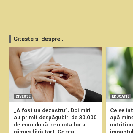
Citeste si despre...
DIVERSE
EDUCATIE
„A fost un dezastru”. Doi miri
Ce se î
au primit despăgubiri de 30.000
apă miner
de euro după ce nunta lor a
nutrițio
rămas fără tort. Ce s-a
impactul