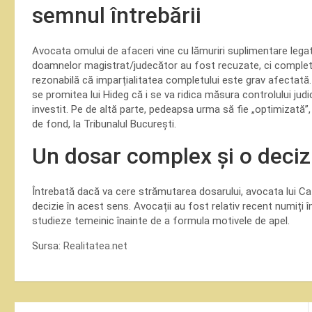
semnul întrebării
Avocata omului de afaceri vine cu lămuriri suplimentare lega
doamnelor magistrat/judecător au fost recuzate, ci completul
rezonabilă că imparțialitatea completului este grav afectată. În
se promitea lui Hideg că i se va ridica măsura controlului ju
investit. Pe de altă parte, pedeapsa urma să fie „optimizată”,
de fond, la Tribunalul București.
Un dosar complex și o deciz
Întrebată dacă va cere strămutarea dosarului, avocata lui Ca
decizie în acest sens. Avocații au fost relativ recent numiți 
studieze temeinic înainte de a formula motivele de apel.
Sursa:
Realitatea.net