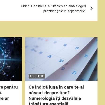
Liderii Coaliției s-au înțeles să aibă alegeri
prezidențiale în septembrie.
EDUCATIE
ve pentru
Ce indică luna în care te-ai
i.
născut despre tine?
re ar
Numerologia îți dezvăluie
trăsătura esențială.