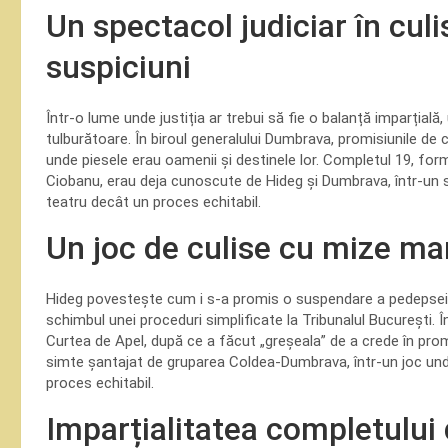
Un spectacol judiciar în culi
suspiciuni
Într-o lume unde justiția ar trebui să fie o balanță imparțial
tulburătoare. În biroul generalului Dumbrava, promisiunile de 
unde piesele erau oamenii și destinele lor. Completul 19, fo
Ciobanu, erau deja cunoscute de Hideg și Dumbrava, într-un s
teatru decât un proces echitabil.
Un joc de culise cu mize ma
Hideg povestește cum i s-a promis o suspendare a pedepsei de
schimbul unei proceduri simplificate la Tribunalul București. Î
Curtea de Apel, după ce a făcut „greșeala” de a crede în prom
simte șantajat de gruparea Coldea-Dumbrava, într-un joc unde
proces echitabil.
Imparțialitatea completului