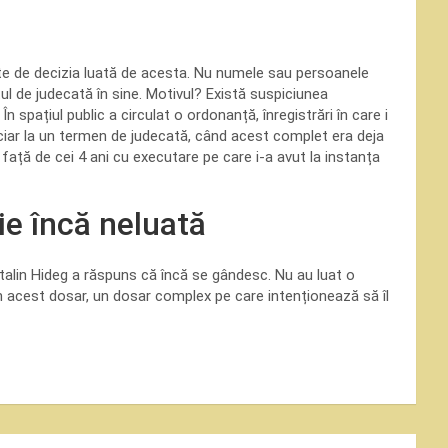
te de decizia luată de acesta. Nu numele sau persoanele
 de judecată în sine. Motivul? Există suspiciunea
 spațiul public a circulat o ordonanță, înregistrări în care i
diciar la un termen de judecată, când acest complet era deja
 față de cei 4 ani cu executare pe care i-a avut la instanța
ie încă neluată
talin Hideg a răspuns că încă se gândesc. Nu au luat o
în acest dosar, un dosar complex pe care intenționează să îl