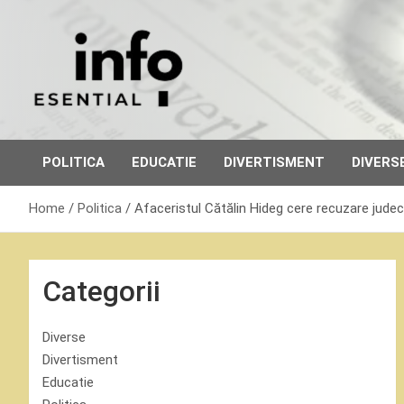
Skip
to
content
POLITICA
EDUCATIE
DIVERTISMENT
DIVERS
Home
Politica
Afaceristul Cătălin Hideg cere recuzare judec
Categorii
Diverse
Divertisment
Educatie