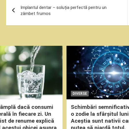
Navigare
Implantul dentar – soluția perfectă pentru un
în
zâmbet frumos
articole
DIVERSE
ntâmplă dacă consumi
Schimbări semnificati
ală în fiecare zi. Un
o zodie la sfârșitul luni
nist de renume explică
Aceștia sunt nativii ca
 acestui obicei asupra
putea să piardă totul.