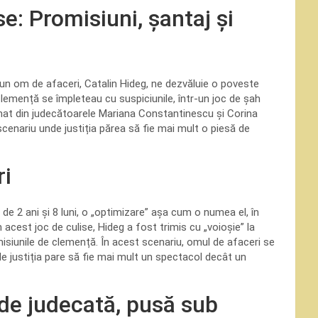
se: Promisiuni, șantaj și
ă, un om de afaceri, Catalin Hideg, ne dezvăluie o poveste
clemență se împleteau cu suspiciunile, într-un joc de șah
rmat din judecătoarele Mariana Constantinescu și Corina
cenariu unde justiția părea să fie mai mult o piesă de
ri
 2 ani și 8 luni, o „optimizare” așa cum o numea el, în
n acest joc de culise, Hideg a fost trimis cu „voioșie” la
isiunile de clemență. În acest scenariu, omul de afaceri se
 justiția pare să fie mai mult un spectacol decât un
 de judecată, pusă sub