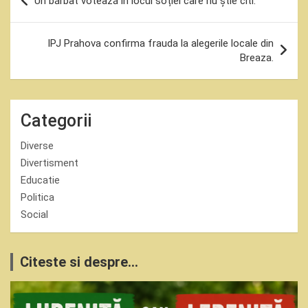
Un bărbat votează în locul soției care nu știe citi.
în
articole
IPJ Prahova confirma frauda la alegerile locale din
Breaza.
Categorii
Diverse
Divertisment
Educatie
Politica
Social
Citeste si despre...