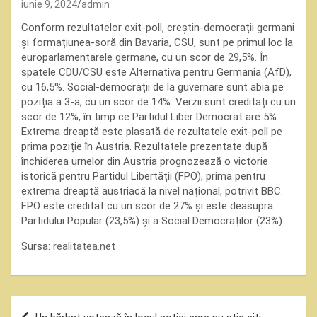
iunie 9, 2024
admin
Conform rezultatelor exit-poll, creștin-democrații germani
și formațiunea-soră din Bavaria, CSU, sunt pe primul loc la
europarlamentarele germane, cu un scor de 29,5%. În
spatele CDU/CSU este Alternativa pentru Germania (AfD),
cu 16,5%. Social-democrații de la guvernare sunt abia pe
poziția a 3-a, cu un scor de 14%. Verzii sunt creditați cu un
scor de 12%, în timp ce Partidul Liber Democrat are 5%.
Extrema dreaptă este plasată de rezultatele exit-poll pe
prima poziție în Austria. Rezultatele prezentate după
închiderea urnelor din Austria prognozează o victorie
istorică pentru Partidul Libertății (FPO), prima pentru
extrema dreaptă austriacă la nivel național, potrivit BBC.
FPO este creditat cu un scor de 27% și este deasupra
Partidului Popular (23,5%) și a Social Democraților (23%).
Sursa:
realitatea.net
Navigare