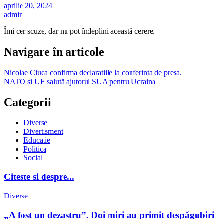
aprilie 20, 2024
admin
Îmi cer scuze, dar nu pot îndeplini această cerere.
Navigare în articole
Nicolae Ciuca confirma declaratiile la conferinta de presa.
NATO și UE salută ajutorul SUA pentru Ucraina
Categorii
Diverse
Divertisment
Educatie
Politica
Social
Citeste si despre...
Diverse
„A fost un dezastru”. Doi miri au primit despăgubiri