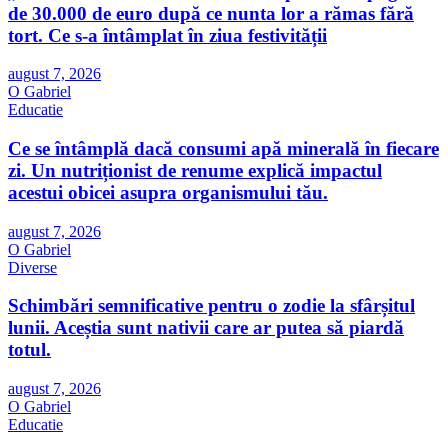
de 30.000 de euro după ce nunta lor a rămas fără
tort. Ce s-a întâmplat în ziua festivității
august 7, 2026
O Gabriel
Educatie
Ce se întâmplă dacă consumi apă minerală în fiecare
zi. Un nutriționist de renume explică impactul
acestui obicei asupra organismului tău.
august 7, 2026
O Gabriel
Diverse
Schimbări semnificative pentru o zodie la sfârșitul
lunii. Aceștia sunt nativii care ar putea să piardă
totul.
august 7, 2026
O Gabriel
Educatie