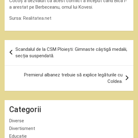
Cocoș a dezvăluit că acest conflict a început când Bica l-
a arestat pe Berbeceanu, omul lui Kovesi.
Sursa:
Realitatea.net
Navigare
Scandalul de la CSM Ploiești: Gimnaste câștigă medalii,
în
secția suspendată.
articole
Premierul albanez trebuie să explice legăturile cu
Coldea.
Categorii
Diverse
Divertisment
Educatie