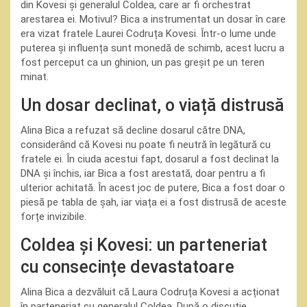
din Kovesi și generalul Coldea, care ar fi orchestrat
arestarea ei. Motivul? Bica a instrumentat un dosar în care
era vizat fratele Laurei Codruța Kovesi. Într-o lume unde
puterea și influența sunt monedă de schimb, acest lucru a
fost perceput ca un ghinion, un pas greșit pe un teren
minat.
Un dosar declinat, o viață distrusă
Alina Bica a refuzat să decline dosarul către DNA,
considerând că Kovesi nu poate fi neutră în legătură cu
fratele ei. În ciuda acestui fapt, dosarul a fost declinat la
DNA și închis, iar Bica a fost arestată, doar pentru a fi
ulterior achitată. În acest joc de putere, Bica a fost doar o
piesă pe tabla de șah, iar viața ei a fost distrusă de aceste
forțe invizibile.
Coldea și Kovesi: un parteneriat
cu consecințe devastatoare
Alina Bica a dezvăluit că Laura Codruța Kovesi a acționat
în parteneriat cu generalul Coldea. După o discuție