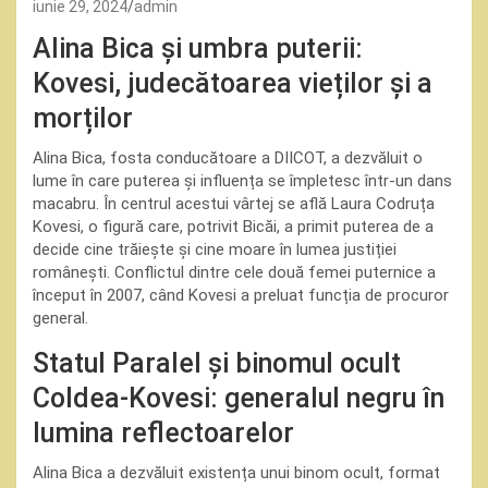
iunie 29, 2024
admin
Alina Bica și umbra puterii:
Kovesi, judecătoarea vieților și a
morților
Alina Bica, fosta conducătoare a DIICOT, a dezvăluit o
lume în care puterea și influența se împletesc într-un dans
macabru. În centrul acestui vârtej se află Laura Codruța
Kovesi, o figură care, potrivit Bicăi, a primit puterea de a
decide cine trăiește și cine moare în lumea justiției
românești. Conflictul dintre cele două femei puternice a
început în 2007, când Kovesi a preluat funcția de procuror
general.
Statul Paralel și binomul ocult
Coldea-Kovesi: generalul negru în
lumina reflectoarelor
Alina Bica a dezvăluit existența unui binom ocult, format