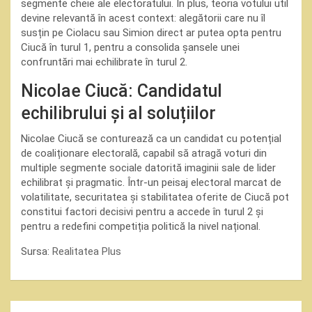
segmente cheie ale electoratului. În plus, teoria votului util
devine relevantă în acest context: alegătorii care nu îl
susțin pe Ciolacu sau Simion direct ar putea opta pentru
Ciucă în turul 1, pentru a consolida șansele unei
confruntări mai echilibrate în turul 2.
Nicolae Ciucă: Candidatul
echilibrului și al soluțiilor
Nicolae Ciucă se conturează ca un candidat cu potențial
de coaliționare electorală, capabil să atragă voturi din
multiple segmente sociale datorită imaginii sale de lider
echilibrat și pragmatic. Într-un peisaj electoral marcat de
volatilitate, securitatea și stabilitatea oferite de Ciucă pot
constitui factori decisivi pentru a accede în turul 2 și
pentru a redefini competiția politică la nivel național.
Sursa:
Realitatea Plus
Navigare