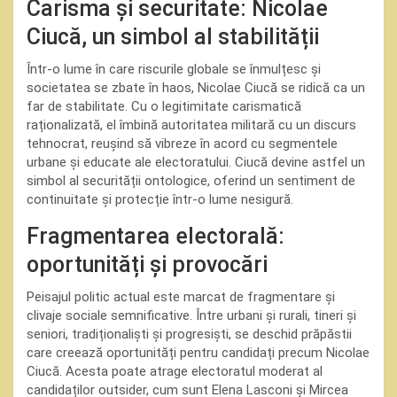
Carisma și securitate: Nicolae
Ciucă, un simbol al stabilității
Într-o lume în care riscurile globale se înmulțesc și
societatea se zbate în haos, Nicolae Ciucă se ridică ca un
far de stabilitate. Cu o legitimitate carismatică
raționalizată, el îmbină autoritatea militară cu un discurs
tehnocrat, reușind să vibreze în acord cu segmentele
urbane și educate ale electoratului. Ciucă devine astfel un
simbol al securității ontologice, oferind un sentiment de
continuitate și protecție într-o lume nesigură.
Fragmentarea electorală:
oportunități și provocări
Peisajul politic actual este marcat de fragmentare și
clivaje sociale semnificative. Între urbani și rurali, tineri și
seniori, tradiționaliști și progresiști, se deschid prăpăstii
care creează oportunități pentru candidați precum Nicolae
Ciucă. Acesta poate atrage electoratul moderat al
candidaților outsider, cum sunt Elena Lasconi și Mircea