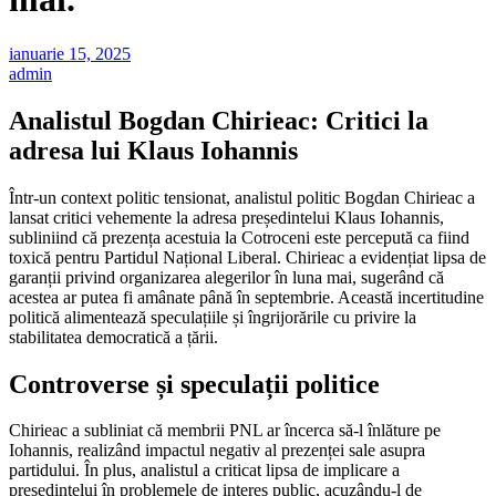
ianuarie 15, 2025
admin
Analistul Bogdan Chirieac: Critici la
adresa lui Klaus Iohannis
Într-un context politic tensionat, analistul politic Bogdan Chirieac a
lansat critici vehemente la adresa președintelui Klaus Iohannis,
subliniind că prezența acestuia la Cotroceni este percepută ca fiind
toxică pentru Partidul Național Liberal. Chirieac a evidențiat lipsa de
garanții privind organizarea alegerilor în luna mai, sugerând că
acestea ar putea fi amânate până în septembrie. Această incertitudine
politică alimentează speculațiile și îngrijorările cu privire la
stabilitatea democratică a țării.
Controverse și speculații politice
Chirieac a subliniat că membrii PNL ar încerca să-l înlăture pe
Iohannis, realizând impactul negativ al prezenței sale asupra
partidului. În plus, analistul a criticat lipsa de implicare a
președintelui în problemele de interes public, acuzându-l de