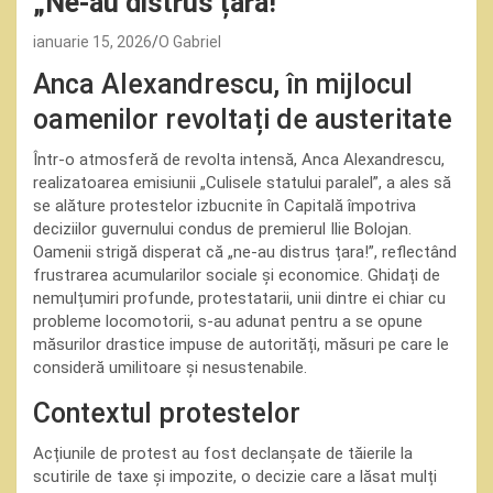
„Ne-au distrus țara!”
ianuarie 15, 2026
O Gabriel
Anca Alexandrescu, în mijlocul
oamenilor revoltați de austeritate
Într-o atmosferă de revolta intensă, Anca Alexandrescu,
realizatoarea emisiunii „Culisele statului paralel”, a ales să
se alăture protestelor izbucnite în Capitală împotriva
deciziilor guvernului condus de premierul Ilie Bolojan.
Oamenii strigă disperat că „ne-au distrus țara!”, reflectând
frustrarea acumularilor sociale și economice. Ghidați de
nemulțumiri profunde, protestatarii, unii dintre ei chiar cu
probleme locomotorii, s-au adunat pentru a se opune
măsurilor drastice impuse de autorități, măsuri pe care le
consideră umilitoare și nesustenabile.
Contextul protestelor
Acțiunile de protest au fost declanșate de tăierile la
scutirile de taxe și impozite, o decizie care a lăsat mulți