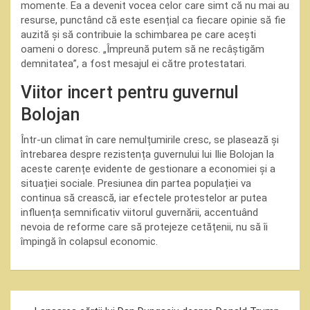
momente. Ea a devenit vocea celor care simt că nu mai au
resurse, punctând că este esențial ca fiecare opinie să fie
auzită și să contribuie la schimbarea pe care acești
oameni o doresc. „Împreună putem să ne recâștigăm
demnitatea”, a fost mesajul ei către protestatari.
Viitor incert pentru guvernul
Bolojan
Într-un climat în care nemulțumirile cresc, se plasează și
întrebarea despre rezistența guvernului lui Ilie Bolojan la
aceste carențe evidente de gestionare a economiei și a
situației sociale. Presiunea din partea populației va
continua să crească, iar efectele protestelor ar putea
influența semnificativ viitorul guvernării, accentuând
nevoia de reforme care să protejeze cetățenii, nu să îi
împingă în colapsul economic.
Navigare