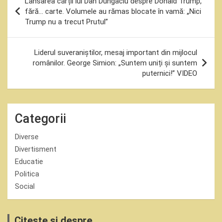
Lansarea cărții lui Dan Dungaciu despre Donald Trump,
în
fără… carte. Volumele au rămas blocate în vamă: „Nici
Trump nu a trecut Prutul”
articole
Liderul suveraniștilor, mesaj important din mijlocul
românilor. George Simion: „Suntem uniți și suntem
puternici!” VIDEO
Categorii
Diverse
Divertisment
Educatie
Politica
Social
Citeste si despre...