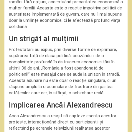
români fără opțiuni, accentuând precaritatea economică a
multor familii. Aceasta este o reacție împotriva politicii de
austeritate implementată de guvern, care nu îi mai supune
doar la umilințe economice, ci le afectează profund viața
cotidiană.
Un strigăt al mulțimii
Protestatarii au expus, prin diverse forme de exprimare,
supărarea față de clasa politică, acuzându-i de o
complicitate profundă în distrugerea economiei țării în
ultimii 36 de ani. „România a fost abandonată de
politicieni!” este mesajul care se aude la unison în stradă.
Această adunare nu este doar o reacție singulară, ci un
răspuns amplu la o acumulare de frustrare din partea
cetățenilor care cer, în sfârșit, o schimbare reală.
Implicarea Ancăi Alexandrescu
Anca Alexandrescu a reușit să capteze esența acestor
proteste, interacționând direct cu participanții și
reflectând pe ecranele televiziunii realitatea acestor