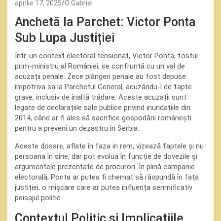
aprilie 17, 2025
O Gabriel
Anchetă la Parchet: Victor Ponta
Sub Lupa Justiției
Într-un context electoral tensionat, Victor Ponta, fostul
prim-ministru al României, se confruntă cu un val de
acuzații penale. Zece plângeri penale au fost depuse
împotriva sa la Parchetul General, acuzându-l de fapte
grave, inclusiv de înaltă trădare. Aceste acuzații sunt
legate de declarațiile sale publice privind inundațiile din
2014, când ar fi ales să sacrifice gospodării românești
pentru a preveni un dezastru în Serbia.
Aceste dosare, aflate în faza in rem, vizează faptele și nu
persoana în sine, dar pot evolua în funcție de dovezile și
argumentele prezentate de procurori. În plină campanie
electorală, Ponta ar putea fi chemat să răspundă în fața
justiției, o mișcare care ar putea influența semnificativ
peisajul politic.
Contextul Politic și Implicațiile