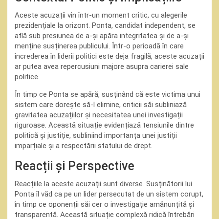
Aceste acuzații vin într-un moment critic, cu alegerile
prezidențiale la orizont. Ponta, candidat independent, se
află sub presiunea de a-și apăra integritatea și de a-și
menține susținerea publicului. Într-o perioadă în care
încrederea în liderii politici este deja fragilă, aceste acuzații
ar putea avea repercusiuni majore asupra carierei sale
politice.
În timp ce Ponta se apără, susținând că este victima unui
sistem care dorește să-l elimine, criticii săi subliniază
gravitatea acuzațiilor și necesitatea unei investigații
riguroase. Această situație evidențiază tensiunile dintre
politică și justiție, subliniind importanța unei justiții
imparțiale și a respectării statului de drept.
Reacții și Perspective
Reacțiile la aceste acuzații sunt diverse. Susținătorii lui
Ponta îl văd ca pe un lider persecutat de un sistem corupt,
în timp ce oponenții săi cer o investigație amănunțită și
transparentă. Această situație complexă ridică întrebări