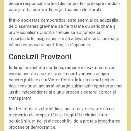
despre responsabilitatea liderilor politici și despre modul în
care justiția poate influența dinamica electorală.
Într-o societate democratică, este esențial ca acuzațiile
de o asemenea gravitate să fie tratate cu seriozitate și
profesionalism. Justiția trebuie să acționeze cu
imparțialitate, asigurându-se că adevărul iese la lumină și
că cei responsabili sunt trași la răspundere.
Concluzii Provizorii
În timp ce ancheta continuă, rămâne de văzut cum vor
evolua aceste acuzații și ce impact vor avea asupra
carierei politice a lui Victor Ponta. Într-un climat politic
deja tensionat, această situație subliniază importanța unei
justiții independente și a unui proces electoral corect și
transparent.
Indiferent de rezultatul final, acest caz servește ca un
memento al complexității și fragilității relației dintre
politică și justiție, și al necesității de a proteja integritatea
proceselor democratice.