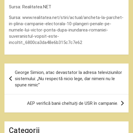
Sursa: Realitatea.NET
Sursa:
www.realitatea.net/stiri/actual/ancheta-la-parchet-
in-plina-campanie-electorala-10-plangeri-penale-pe-
numele-lui-victor-ponta-dupa-inundarea-romaniei-
suveranistul-vopsit-este-
incoltit_6800ca3da48e6b315c7c7e62
Navigare
George Simion, atac devastator la adresa televiziunilor
în
sistemului: „Nu respectă nicio lege, dar nimeni nu le
spune nimic”
articole
AEP verifică banii cheltuiți de USR în campanie.
Categorii