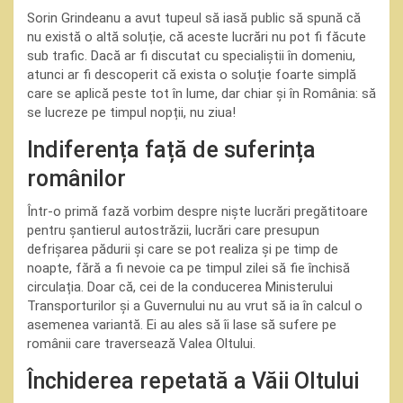
Sorin Grindeanu a avut tupeul să iasă public să spună că
nu există o altă soluție, că aceste lucrări nu pot fi făcute
sub trafic. Dacă ar fi discutat cu specialiștii în domeniu,
atunci ar fi descoperit că exista o soluție foarte simplă
care se aplică peste tot în lume, dar chiar și în România: să
se lucreze pe timpul nopții, nu ziua!
Indiferența față de suferința
românilor
Într-o primă fază vorbim despre niște lucrări pregătitoare
pentru șantierul autostrăzii, lucrări care presupun
defrișarea pădurii și care se pot realiza și pe timp de
noapte, fără a fi nevoie ca pe timpul zilei să fie închisă
circulația. Doar că, cei de la conducerea Ministerului
Transporturilor și a Guvernului nu au vrut să ia în calcul o
asemenea variantă. Ei au ales să îi lase să sufere pe
românii care traversează Valea Oltului.
Închiderea repetată a Văii Oltului