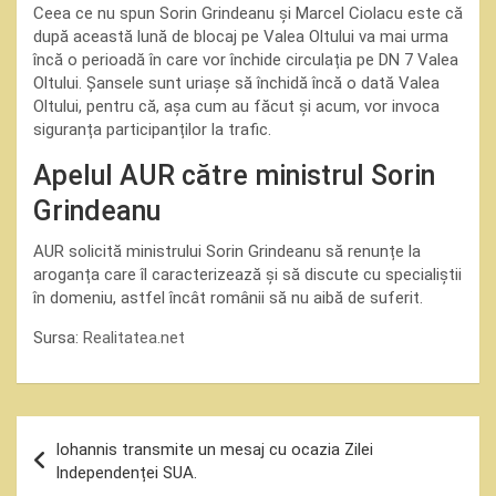
Ceea ce nu spun Sorin Grindeanu și Marcel Ciolacu este că
după această lună de blocaj pe Valea Oltului va mai urma
încă o perioadă în care vor închide circulația pe DN 7 Valea
Oltului. Șansele sunt uriașe să închidă încă o dată Valea
Oltului, pentru că, așa cum au făcut și acum, vor invoca
siguranța participanților la trafic.
Apelul AUR către ministrul Sorin
Grindeanu
AUR solicită ministrului Sorin Grindeanu să renunțe la
aroganța care îl caracterizează și să discute cu specialiștii
în domeniu, astfel încât românii să nu aibă de suferit.
Sursa:
Realitatea.net
Navigare
Iohannis transmite un mesaj cu ocazia Zilei
în
Independenței SUA.