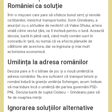
României ca soluție
Într-o mișcare care pare să sfideze bunul simț și nevoile
cetățenilor, ministrul transporturilor, Sorin Grindeanu, a
anunțat cu o atitudine de neclintit că Valea Oltului, artera
vitală către vestul țării, va fi închisă pentru o lună. Această
decizie, luată în plină vară, când mulți români sunt în
concediu în țară, nu numai că va afecta planurile de
călătorie ale acestora, dar va îngreuna și mai mult
activitatea economică.
Umilința la adresa românilor
Decizia pare a fi o bătaie de joc și o nouă umilință la
adresa românilor. Nu era suficient că transportatorii și
românii îndură la granițe umilința Schengen, acum trebuie
să mai îndure încă o umilință din partea guvernării PSD-
PNL. Decizia luată de cuplul Ciolacu – Grindeanu pare să
fie de noaptea minții.
Ignorarea soluțiilor alternative