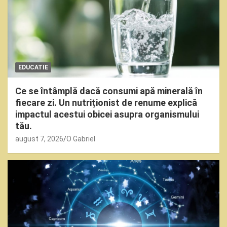
EDUCATIE
Ce se întâmplă dacă consumi apă minerală în
fiecare zi. Un nutriționist de renume explică
impactul acestui obicei asupra organismului
tău.
august 7, 2026
O Gabriel