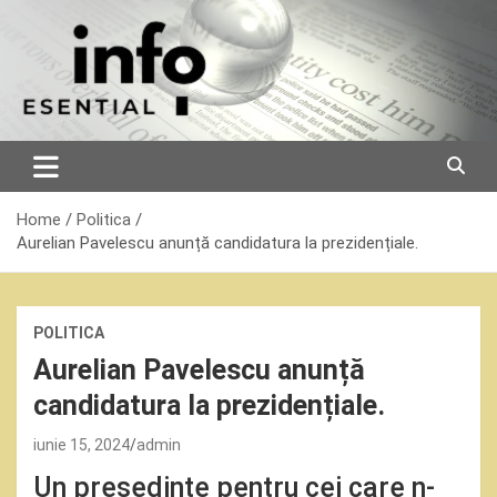
Skip
to
content
Home
Politica
Aurelian Pavelescu anunță candidatura la prezidențiale.
POLITICA
Aurelian Pavelescu anunță
candidatura la prezidențiale.
iunie 15, 2024
admin
Un președinte pentru cei care n-