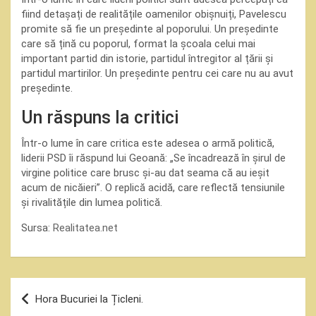
fiind detașați de realitățile oamenilor obișnuiți, Pavelescu
promite să fie un președinte al poporului. Un președinte
care să țină cu poporul, format la școala celui mai
important partid din istorie, partidul întregitor al țării și
partidul martirilor. Un președinte pentru cei care nu au avut
președinte.
Un răspuns la critici
Într-o lume în care critica este adesea o armă politică,
liderii PSD îi răspund lui Geoană: „Se încadrează în șirul de
virgine politice care brusc și-au dat seama că au ieșit
acum de nicăieri”. O replică acidă, care reflectă tensiunile
și rivalitățile din lumea politică.
Sursa:
Realitatea.net
Navigare
Hora Bucuriei la Țicleni.
în