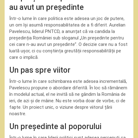
au avut un președinte
Într-o lume în care politica este adesea un joc de putere,
un om își asumă responsabilitatea de a fi diferit. Aurelian
Pavelescu, liderul PNTCD, a anunțat că va candida la
președinția României sub sloganul „Un președinte pentru
cei care n-au avut un președinte”. O decizie care nu a fost
luată ușor, ci cu conștiința greutății responsabilității pe
care o implică.
Un pas spre viitor
Într-o lume în care schimbarea este adesea incrementală,
Pavelescu propune o abordare diferită. În loc să rămânem
în modelul actual, el ne invită să ne gândim la România de
ieri, de azi și de mâine. Nu este vorba doar de vorbe, ci de
fapte. Un proiect unic, o viziune despre viitorul țării
noastre.
Un președinte al poporului
Într-o lume în care liderii politici sunt adesea percepuți ca