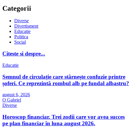
Categorii
Diverse
Divertisment
Educatie
Politica
Social
Citeste si despre...
Educatie
Semnul de circulație care stârnește confuzie printre
șoferi. Ce reprezintă rombul alb pe fundal albastru?
august 6, 2026
O Gabriel
Diverse
Horoscop financiar. Trei zodii care vor avea succes
pe plan financiar în luna august 2026.