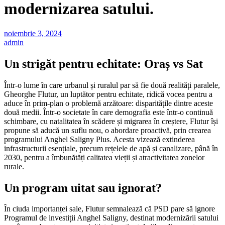
modernizarea satului.
noiembrie 3, 2024
admin
Un strigăt pentru echitate: Oraș vs Sat
Într-o lume în care urbanul și ruralul par să fie două realități paralele,
Gheorghe Flutur, un luptător pentru echitate, ridică vocea pentru a
aduce în prim-plan o problemă arzătoare: disparitățile dintre aceste
două medii. Într-o societate în care demografia este într-o continuă
schimbare, cu natalitatea în scădere și migrarea în creștere, Flutur își
propune să aducă un suflu nou, o abordare proactivă, prin crearea
programului Anghel Saligny Plus. Acesta vizează extinderea
infrastructurii esențiale, precum rețelele de apă și canalizare, până în
2030, pentru a îmbunătăți calitatea vieții și atractivitatea zonelor
rurale.
Un program uitat sau ignorat?
În ciuda importanței sale, Flutur semnalează că PSD pare să ignore
Programul de investiții Anghel Saligny, destinat modernizării satului