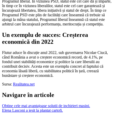
Programul liberal. În viziunea PSD, statul este cel care dă și împarte,
în timp ce în viziunea liberalilor, statul este cel care garantează și
încurajează libertatea, libera inițiativă și statul de drept. În timp ce
Programul PSD este plin de facilități care înseamnă că trebuie să
ajungi la mâna statului, Programul liberal înseamnă că statul este
arbitrul care încurajează performanța, meritocrația și competiția.
Un exemplu de succes: Creșterea
economică din 2022
Flutur aduce în discuție anul 2022, sub guvernarea Nicolae Ciucă,
când România a avut o creștere economică record, de 4.1%, pe
fondul unei stabilități economice și politice la care liberalii au
contribuit decisiv. Acesta este un exemplu concret al faptului că
economia lăsată liberă, cu stabilitatea politică în țară, creează
bunăstare și creștere economică.
Sursa:
Realitatea.net
Navigare în articole
Obtine cele mai avantajoase solutii de inchirieri masini.
Elena Lasconi a iesit la plantat cartofi.