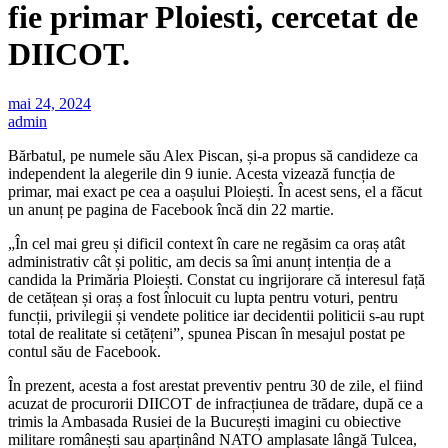
fie primar Ploiesti, cercetat de
DIICOT.
mai 24, 2024
admin
Bărbatul, pe numele său Alex Piscan, și-a propus să candideze ca
independent la alegerile din 9 iunie. Acesta vizează funcția de
primar, mai exact pe cea a oașului Ploiești. În acest sens, el a făcut
un anunț pe pagina de Facebook încă din 22 martie.
„În cel mai greu și dificil context în care ne regăsim ca oraș atât
administrativ cât și politic, am decis sa îmi anunț intenția de a
candida la Primăria Ploiești. Constat cu ingrijorare că interesul față
de cetățean și oraș a fost înlocuit cu lupta pentru voturi, pentru
funcții, privilegii și vendete politice iar decidentii politicii s-au rupt
total de realitate si cetățeni”, spunea Piscan în mesajul postat pe
contul său de Facebook.
În prezent, acesta a fost arestat preventiv pentru 30 de zile, el fiind
acuzat de procurorii DIICOT de infracțiunea de trădare, după ce a
trimis la Ambasada Rusiei de la București imagini cu obiective
militare românești sau aparținând NATO amplasate lângă Tulcea,