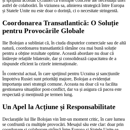
și sprijinul acordat Ucrainei ca exemple concrete ale necesității unei
astfel de colaborări. În viziunea sa, alinierea strategică între Europa
și Statele Unite nu este doar o dorință, ci o necesitate stringentă.
Coordonarea Transatlantică: O Soluție
pentru Provocările Globale
Ilie Bolojan a subliniat că, în ciuda disputelor comerciale sau de altă
natură, coordonarea transatlantică rămâne cea mai bună soluție
pentru a obține rezultate optime. Această abordare nu doar că
întărește relațiile bilaterale, dar și consolidează capacitatea de a
răspunde eficient la crizele internaționale.
În contextul actual, în care sprijinul pentru Ucraina și sancțiunile
împotriva Rusiei sunt priorități majore, Bolojan a evidențiat
importanța unei strategii comune. Aceasta nu doar că va facilita
gestionarea situațiilor post-conflict, dar va și asigura că pacea este
respectată și menținută pe termen lung.
Un Apel la Acțiune și Responsabilitate
Declarațiile lui Ilie Bolojan vin într-un moment critic, în care lumea
se confruntă cu multiple provocări. Mesajul său este clar: doar prin
coordonare și colaborare strânsă între Europa și Statele Unite se