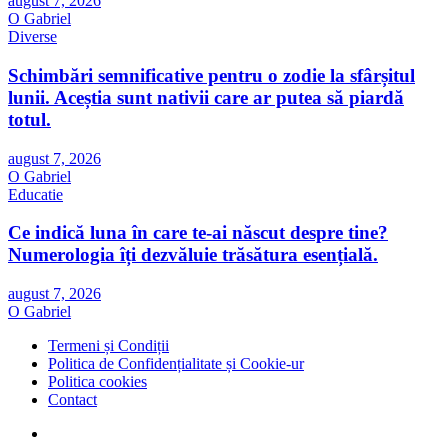
august 7, 2026
O Gabriel
Diverse
Schimbări semnificative pentru o zodie la sfârșitul
lunii. Aceștia sunt nativii care ar putea să piardă
totul.
august 7, 2026
O Gabriel
Educatie
Ce indică luna în care te-ai născut despre tine?
Numerologia îți dezvăluie trăsătura esențială.
august 7, 2026
O Gabriel
Termeni și Condiții
Politica de Confidențialitate și Cookie-ur
Politica cookies
Contact