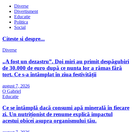
Diverse
Divertisment
Educatie
Politica
Social
Citeste si despre...
Diverse
„A fost un dezastru”. Doi miri au primit despăgubiri
de 30.000 de euro după ce nunta lor a rămas fără
tort. Ce s-a întâmplat în ziua festivității
august 7, 2026
O Gabriel
Educatie
Ce se întâmplă dacă consumi apă minerală în fiecare
zi. Un nutriționist de renume explică impactul
acestui obicei asupra organismului tău.