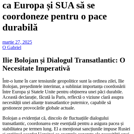
ca Europa și SUA să se
coordoneze pentru o pace
durabilă
martie 27, 2025
O Gabriel
Ilie Bolojan și Dialogul Transatlantic: O
Necesitate Imperativă
Într-o lume în care tensiunile geopolitice sunt la ordinea zilei, Ilie
Bolojan, președintele interimar, a subliniat importanța coordonării
între Europa și Statele Unite pentru obținerea unei păci durabile.
Această declarație, făcută la Paris, reflectă o viziune clară asupra
necesității unei alianțe transatlantice puternice, capabile să
gestioneze provocările globale actuale.
Bolojan a evidențiat că, dincolo de fluctuațiile dialogului
transatlantic, coordonarea este esențială pentru a asigura pacea și
stabilitatea pe termen lung. El a menționat sancțiunile impuse Rusiei