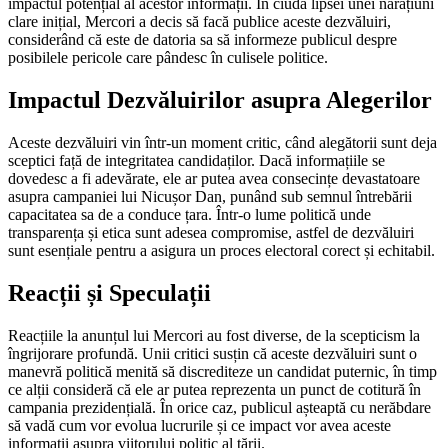
impactul potențial al acestor informații. În ciuda lipsei unei narațiuni
clare inițial, Mercori a decis să facă publice aceste dezvăluiri,
considerând că este de datoria sa să informeze publicul despre
posibilele pericole care pândesc în culisele politice.
Impactul Dezvăluirilor asupra Alegerilor
Aceste dezvăluiri vin într-un moment critic, când alegătorii sunt deja
sceptici față de integritatea candidaților. Dacă informațiile se
dovedesc a fi adevărate, ele ar putea avea consecințe devastatoare
asupra campaniei lui Nicușor Dan, punând sub semnul întrebării
capacitatea sa de a conduce țara. Într-o lume politică unde
transparența și etica sunt adesea compromise, astfel de dezvăluiri
sunt esențiale pentru a asigura un proces electoral corect și echitabil.
Reacții și Speculații
Reacțiile la anunțul lui Mercori au fost diverse, de la scepticism la
îngrijorare profundă. Unii critici susțin că aceste dezvăluiri sunt o
manevră politică menită să discrediteze un candidat puternic, în timp
ce alții consideră că ele ar putea reprezenta un punct de cotitură în
campania prezidențială. În orice caz, publicul așteaptă cu nerăbdare
să vadă cum vor evolua lucrurile și ce impact vor avea aceste
informații asupra viitorului politic al țării.