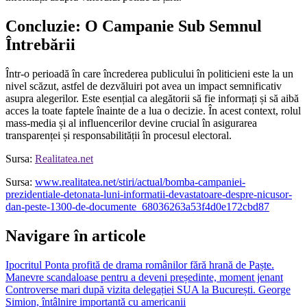
Concluzie: O Campanie Sub Semnul
Întrebării
Într-o perioadă în care încrederea publicului în politicieni este la un
nivel scăzut, astfel de dezvăluiri pot avea un impact semnificativ
asupra alegerilor. Este esențial ca alegătorii să fie informați și să aibă
acces la toate faptele înainte de a lua o decizie. În acest context, rolul
mass-media și al influencerilor devine crucial în asigurarea
transparenței și responsabilității în procesul electoral.
Sursa:
Realitatea.net
Sursa:
www.realitatea.net/stiri/actual/bomba-campaniei-
prezidentiale-detonata-luni-informatii-devastatoare-despre-nicusor-
dan-peste-1300-de-documente_68036263a53f4d0e172cbd87
Navigare în articole
Ipocritul Ponta profită de drama românilor fără hrană de Paște.
Manevre scandaloase pentru a deveni președinte, moment jenant
Controverse mari după vizita delegației SUA la București. George
Simion, întâlnire importantă cu americanii