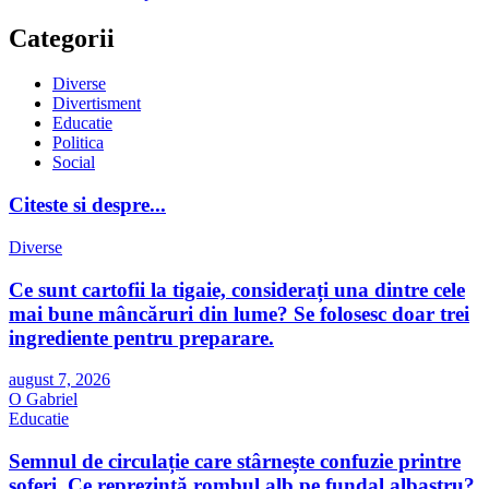
Categorii
Diverse
Divertisment
Educatie
Politica
Social
Citeste si despre...
Diverse
Ce sunt cartofii la tigaie, considerați una dintre cele
mai bune mâncăruri din lume? Se folosesc doar trei
ingrediente pentru preparare.
august 7, 2026
O Gabriel
Educatie
Semnul de circulație care stârnește confuzie printre
șoferi. Ce reprezintă rombul alb pe fundal albastru?