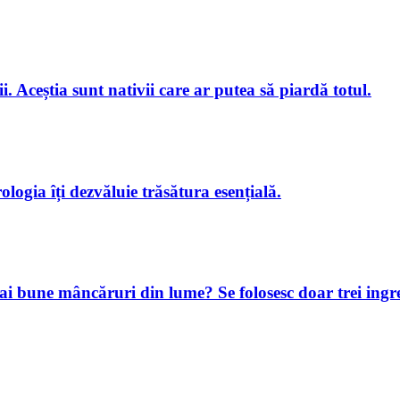
i. Aceștia sunt nativii care ar putea să piardă totul.
logia îți dezvăluie trăsătura esențială.
e mai bune mâncăruri din lume? Se folosesc doar trei ing