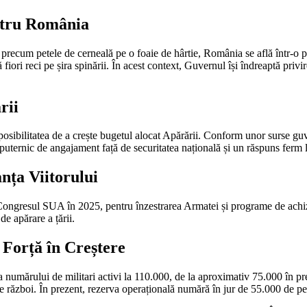
ntru România
 precum petele de cerneală pe o foaie de hârtie, România se află într-o poz
iori reci pe șira spinării. În acest context, Guvernul își îndreaptă privirea
rii
posibilitatea de a crește bugetul alocat Apărării. Conform unor surse g
ternic de angajament față de securitatea națională și un răspuns ferm l
nța Viitorului
Congresul SUA în 2025, pentru înzestrarea Armatei și programe de achiziț
e apărare a țării.
 Forță în Creștere
ea numărului de militari activi la 110.000, de la aproximativ 75.000 în 
 de război. În prezent, rezerva operațională numără în jur de 55.000 de p