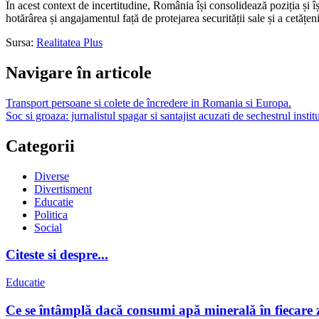
În acest context de incertitudine, România își consolidează poziția și își
hotărârea și angajamentul față de protejarea securității sale și a cetățeni
Sursa:
Realitatea Plus
Navigare în articole
Transport persoane si colete de încredere in Romania si Europa.
Soc si groaza: jurnalistul spagar si santajist acuzati de sechestrul insti
Categorii
Diverse
Divertisment
Educatie
Politica
Social
Citeste si despre...
Educatie
Ce se întâmplă dacă consumi apă minerală în fiecare z