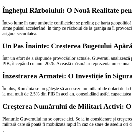
Înghețul Războiului: O Nouă Realitate pe
Într-o lume în care umbrele conflictelor se preling pe harta geopolitică
simte pulsul accelerând, în timp ce războiul de la granița sa îi provoacă f
asigura securitatea.
Un Pas Înainte: Creșterea Bugetului Apără
Într-un efort de a răspunde provocărilor actuale, Guvernul analizează 
PIB, începând cu anul 2026. Această măsură ar reprezenta un semnal pu
Înzestrarea Armatei: O Investiție în Sigura
În plus, România se pregătește să acceseze un miliard de dolari de la 
la mai mult de 2,5% din PIB în acel an, consolidând astfel capacitatea d
Creșterea Numărului de Militari Activi: O
Planurile Guvernului nu se opresc aici. Se ia în considerare și creșter
militară care să poată fi mobilizată rapid în caz de stare de asediu ori