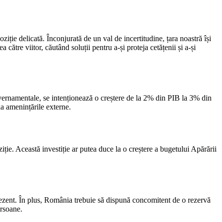
iție delicată. Înconjurată de un val de incertitudine, țara noastră își
 către viitor, căutând soluții pentru a-și proteja cetățenii și a-și
uvernamentale, se intenționează o creștere de la 2% din PIB la 3% din
a amenințările externe.
ie. Această investiție ar putea duce la o creștere a bugetului Apărării
prezent. În plus, România trebuie să dispună concomitent de o rezervă
ersoane.