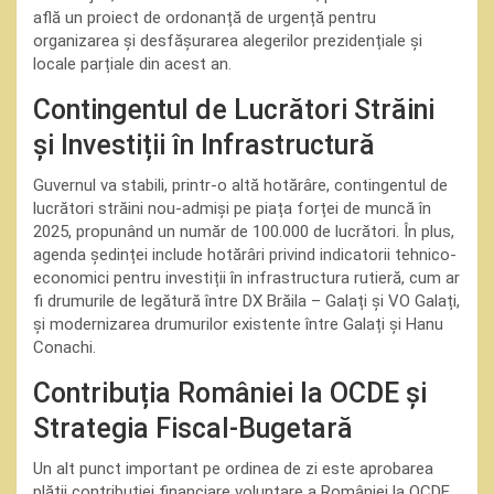
află un proiect de ordonanță de urgență pentru
organizarea și desfășurarea alegerilor prezidențiale și
locale parțiale din acest an.
Contingentul de Lucrători Străini
și Investiții în Infrastructură
Guvernul va stabili, printr-o altă hotărâre, contingentul de
lucrători străini nou-admiși pe piața forței de muncă în
2025, propunând un număr de 100.000 de lucrători. În plus,
agenda ședinței include hotărâri privind indicatorii tehnico-
economici pentru investiții în infrastructura rutieră, cum ar
fi drumurile de legătură între DX Brăila – Galați și VO Galați,
și modernizarea drumurilor existente între Galați și Hanu
Conachi.
Contribuția României la OCDE și
Strategia Fiscal-Bugetară
Un alt punct important pe ordinea de zi este aprobarea
plății contribuției financiare voluntare a României la OCDE,