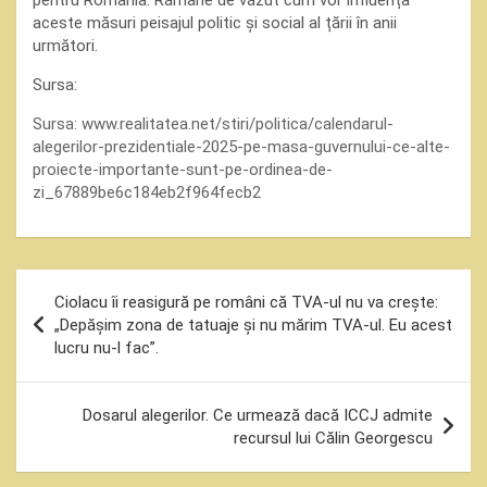
pentru România. Rămâne de văzut cum vor influența
aceste măsuri peisajul politic și social al țării în anii
următori.
Sursa:
Sursa:
www.realitatea.net/stiri/politica/calendarul-
alegerilor-prezidentiale-2025-pe-masa-guvernului-ce-alte-
proiecte-importante-sunt-pe-ordinea-de-
zi_67889be6c184eb2f964fecb2
Navigare
Ciolacu îi reasigură pe români că TVA-ul nu va crește:
în
„Depășim zona de tatuaje și nu mărim TVA-ul. Eu acest
lucru nu-l fac”.
articole
Dosarul alegerilor. Ce urmează dacă ICCJ admite
recursul lui Călin Georgescu