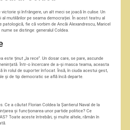
 victorie și înfrângere, un alt meci se joacă în culise. Un
ci al mutilărilor pe seama democrației. În acest teatru al
pe patologică, fie că vorbim de Ancăi Alexandrescu, Maricel
un nume se distinge: generalul Coldea.
e
ea este ținut „la rece”. Un dosar care, se pare, ascunde
amenințată. Într-o încercare de a-și masca teama, aceasta
ă în rolul de suporter înfocat. Însă, în ciuda acestui gest,
 și de tip democratic se află încă departe.
uns. Ce a căutat Florian Coldea la Șantierul Naval de la
ințarea și funcționarea unor partide politice? Ce
S? Toate aceste întrebări, și multe altele, rămân în
ată.