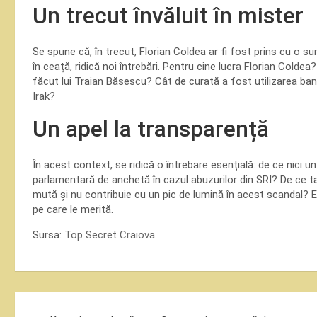
Un trecut învăluit în mister
Se spune că, în trecut, Florian Coldea ar fi fost prins cu o 
în ceață, ridică noi întrebări. Pentru cine lucra Florian Coldea?
făcut lui Traian Băsescu? Cât de curată a fost utilizarea banil
Irak?
Un apel la transparență
În acest context, se ridică o întrebare esențială: de ce nici un
parlamentară de anchetă în cazul abuzurilor din SRI? De ce 
mută și nu contribuie cu un pic de lumină în acest scandal? 
pe care le merită.
Sursa:
Top Secret Craiova
Navigare