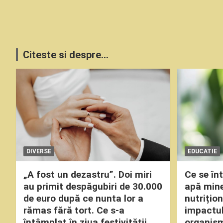
Citeste si despre...
DIVERSE
EDUCATIE
„A fost un dezastru”. Doi miri
Ce se î
au primit despăgubiri de 30.000
apă miner
de euro după ce nunta lor a
nutrițio
rămas fără tort. Ce s-a
impactul
întâmplat în ziua festivității
organism