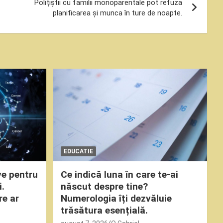
Polițiștii cu familii monoparentale pot refuza
planificarea și munca în ture de noapte.
EDUCATIE
ve pentru
Ce indică luna în care te-ai
i.
născut despre tine?
re ar
Numerologia îți dezvăluie
trăsătura esențială.