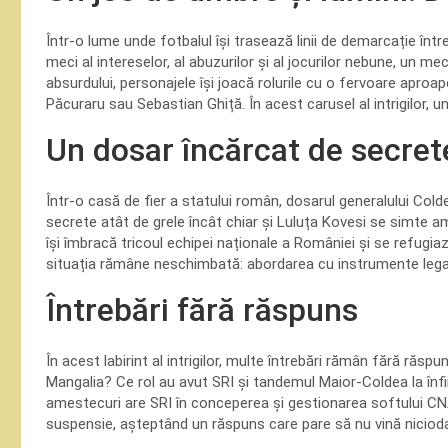
Într-o lume unde fotbalul își trasează linii de demarcație între
meci al intereselor, al abuzurilor și al jocurilor nebune, un me
absurdului, personajele își joacă rolurile cu o fervoare aproa
Păcuraru sau Sebastian Ghiță. În acest carusel al intrigilor, 
Un dosar încărcat de secret
Într-o casă de fier a statului român, dosarul generalului Cold
secrete atât de grele încât chiar și Luluța Kovesi se simte 
își îmbracă tricoul echipei naționale a României și se refugiaz
situația rămâne neschimbată: abordarea cu instrumente legale
Întrebări fără răspuns
În acest labirint al intrigilor, multe întrebări rămân fără răsp
Mangalia? Ce rol au avut SRI și tandemul Maior-Coldea la înfi
amestecuri are SRI în conceperea și gestionarea softului CNA
suspensie, așteptând un răspuns care pare să nu vină niciod