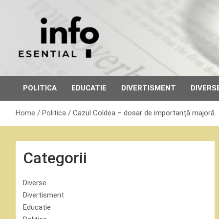
Skip
to
content
POLITICA
EDUCATIE
DIVERTISMENT
DIVERS
Home
Politica
Cazul Coldea – dosar de importanță majoră.
Categorii
Diverse
Divertisment
Educatie