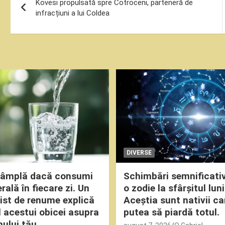
Kovesi propulsată spre Cotroceni, parteneră de
în
infracțiuni a lui Coldea
articole
DIVERSE
ntâmplă dacă consumi
Schimbări semnificati
ală în fiecare zi. Un
o zodie la sfârșitul luni
nist de renume explică
Aceștia sunt nativii ca
 acestui obicei asupra
putea să piardă totul.
ului tău.