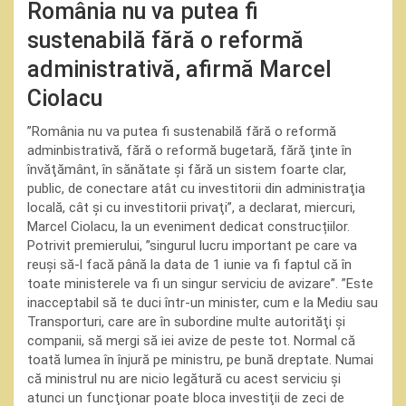
România nu va putea fi
sustenabilă fără o reformă
administrativă, afirmă Marcel
Ciolacu
”România nu va putea fi sustenabilă fără o reformă
adminbistrativă, fără o reformă bugetară, fără ţinte în
învăţământ, în sănătate şi fără un sistem foarte clar,
public, de conectare atât cu investitorii din administraţia
locală, cât şi cu investitorii privaţi”, a declarat, miercuri,
Marcel Ciolacu, la un eveniment dedicat construcțiilor.
Potrivit premierului, ”singurul lucru important pe care va
reuşi să-l facă până la data de 1 iunie va fi faptul că în
toate ministerele va fi un singur serviciu de avizare”. ”Este
inacceptabil să te duci într-un minister, cum e la Mediu sau
Transporturi, care are în subordine multe autorităţi şi
companii, să mergi să iei avize de peste tot. Normal că
toată lumea în înjură pe ministru, pe bună dreptate. Numai
că ministrul nu are nicio legătură cu acest serviciu şi
atunci un funcţionar poate bloca investiţii de zeci de