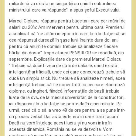
miliarde şi va exista un singur birou unic în subordinea
ministrului, care va răspunde”, a spus şeful Executivului.
Marcel Ciolacu, răspuns pentru bugetarii care cer măriri de
salarii cu 20%: Am intervenit pentru ultima oară. Premierul
a subliniat că ”ne aflăm în epoca în care la o licitaţie să se
dea răspunsul durează în şase luni, înainte dura doi ani,
pentru că anumite comisii trebuie să analizeze fiecare
hârtie din dosar”. Impozitarea PENSIILOR se modifică, din
septembrie. Explicațiile date de premierul Marcel Ciolacu
”Trebuie să duceţi zeci de cutii de calcule, când există
inteligenţă artificială, unde cei care concurează trebuie să
ducă un simplu stick. Nu trebuie să analizeze nimeni, acea
inteligenţă trebuie să fie conectată cu cei care eliberează
diplome, cu ingineri, fiindcă informaţiile de bază trebuie
luate de la dvs, de la mediul universitar, de la constructori,
iar răspunsul la o licitaţie se poate da în cinci minute. Pe
urmă, cred că o să ia vreo 48 de ore pentru a se pune într-
un proces verbal. Dar asta este era în care trăim acum.
Dacă nu vom înţelege acest lucru şi nu vom intra în
această dinamică, România nu se va dezvolta. Vom
continua să inventăm apa caldă, vom continua să fim cei