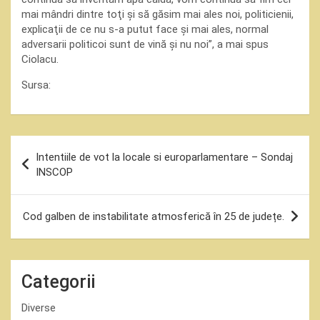
mai mândri dintre toţi şi să găsim mai ales noi, politicienii,
explicaţii de ce nu s-a putut face şi mai ales, normal
adversarii politicoi sunt de vină şi nu noi”, a mai spus
Ciolacu.
Sursa:
Navigare
Intentiile de vot la locale si europarlamentare – Sondaj
în
INSCOP
articole
Cod galben de instabilitate atmosferică în 25 de județe.
Categorii
Diverse