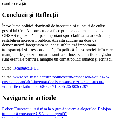
conducerea țării.
Concluzii și Reflecții
Într-o lume politică dominată de incertitudini și jocuri de culise,
gestul lui Crin Antonescu de a face publice documentele de la
CNSAS reprezintă un pas important spre clarificarea adevărului și
restabilirea încrederii publice. Această acțiune nu doar că
demonstrează integritatea sa, dar și subliniază importanța
transparenței și a responsabilității în politică. Într-o societate în care
manipulările și dezinformările sunt la ordinea zilei, astfel de gesturi
sunt esențiale pentru a menține un climat politic sănătos și echitabil.
Sursa:
Realitatea.NET
Sursa:
www.realitatea.net/stiri/politica/crin-antonescu-a-ajuns-la-
cnsas-in-scandalul-inventat-de-sistem-am-crezut-ca-au-trecut-
vremurile-delatiunilor_6800ac71b80fc20c803cc297
Navigare în articole
Robert Turcescu: „Asistăm la o gravă viciere a alegerilor. Bolojan
trebuie să convoace CSAT de urgență”