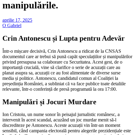
manipulările.
aprilie 17, 2025
O Gabriel
Crin Antonescu și Lupta pentru Adevăr
Într-o mișcare decisivă, Crin Antonescu a ridicat de la CNSAS
documentul care ar trebui să pună capăt speculațiilor și manipulărilor
privind presupusa sa colaborare cu Securitatea. Acest gest, de o
importanță crucială, vine să clarifice o serie de acuzații care au
planat asupra sa, acuzații ce au fost alimentate de diverse surse
media și politice. Antonescu, candidatul comun al Coaliției la
președinția României, a subliniat că va face publice toate detaliile
relevante, într-o conferință de presă programată la ora 17:00.
Manipulări și Jocuri Murdare
Ion Cristoiu, un nume sonor în peisajul jurnalistic românesc, a
intervenit în acest scandal, acuzând un joc murdar menit să-l
discrediteze pe Antonescu. Aceste acuzații vin într-un moment
sensibil, când campania electorală pentru alegerile prezidențiale este