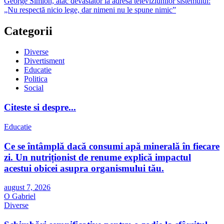
George Simion, atac devastator la adresa televiziunilor sistemului:
„Nu respectă nicio lege, dar nimeni nu le spune nimic”
Categorii
Diverse
Divertisment
Educatie
Politica
Social
Citeste si despre...
Educatie
Ce se întâmplă dacă consumi apă minerală în fiecare
zi. Un nutriționist de renume explică impactul
acestui obicei asupra organismului tău.
august 7, 2026
O Gabriel
Diverse