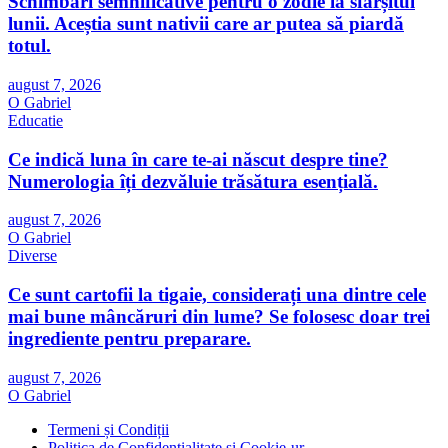
Schimbări semnificative pentru o zodie la sfârșitul
lunii. Aceștia sunt nativii care ar putea să piardă
totul.
august 7, 2026
O Gabriel
Educatie
Ce indică luna în care te-ai născut despre tine?
Numerologia îți dezvăluie trăsătura esențială.
august 7, 2026
O Gabriel
Diverse
Ce sunt cartofii la tigaie, considerați una dintre cele
mai bune mâncăruri din lume? Se folosesc doar trei
ingrediente pentru preparare.
august 7, 2026
O Gabriel
Termeni și Condiții
Politica de Confidențialitate și Cookie-ur