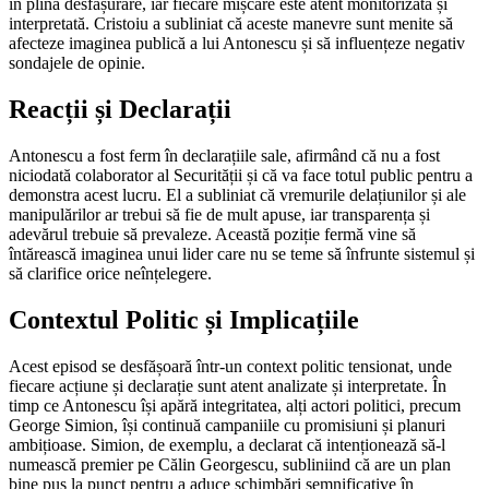
în plină desfășurare, iar fiecare mișcare este atent monitorizată și
interpretată. Cristoiu a subliniat că aceste manevre sunt menite să
afecteze imaginea publică a lui Antonescu și să influențeze negativ
sondajele de opinie.
Reacții și Declarații
Antonescu a fost ferm în declarațiile sale, afirmând că nu a fost
niciodată colaborator al Securității și că va face totul public pentru a
demonstra acest lucru. El a subliniat că vremurile delațiunilor și ale
manipulărilor ar trebui să fie de mult apuse, iar transparența și
adevărul trebuie să prevaleze. Această poziție fermă vine să
întărească imaginea unui lider care nu se teme să înfrunte sistemul și
să clarifice orice neînțelegere.
Contextul Politic și Implicațiile
Acest episod se desfășoară într-un context politic tensionat, unde
fiecare acțiune și declarație sunt atent analizate și interpretate. În
timp ce Antonescu își apără integritatea, alți actori politici, precum
George Simion, își continuă campaniile cu promisiuni și planuri
ambițioase. Simion, de exemplu, a declarat că intenționează să-l
numească premier pe Călin Georgescu, subliniind că are un plan
bine pus la punct pentru a aduce schimbări semnificative în