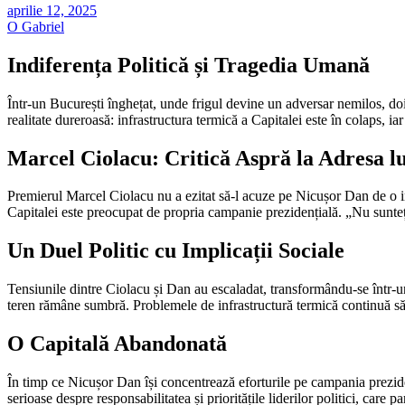
aprilie 12, 2025
O Gabriel
Indiferența Politică și Tragedia Umană
Într-un București înghețat, unde frigul devine un adversar nemilos, doi 
realitate dureroasă: infrastructura termică a Capitalei este în colaps, iar 
Marcel Ciolacu: Critică Aspră la Adresa l
Premierul Marcel Ciolacu nu a ezitat să-l acuze pe Nicușor Dan de o ind
Capitalei este preocupat de propria campanie prezidențială. „Nu sunteți
Un Duel Politic cu Implicații Sociale
Tensiunile dintre Ciolacu și Dan au escaladat, transformându-se într-un 
teren rămâne sumbră. Problemele de infrastructură termică continuă să a
O Capitală Abandonată
În timp ce Nicușor Dan își concentrează eforturile pe campania preziden
serioase despre responsabilitatea și prioritățile liderilor politici, care 