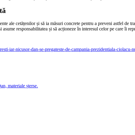
tă
ente ale cetățenilor și să ia măsuri concrete pentru a preveni astfel de trage
își asume responsabilitatea și să acționeze în interesul celor pe care îi rep
curesti-iar-nicusor-dan-se-pregateste-de-campania-prezidentiala-ciolacu-n
n, materiale șterse.