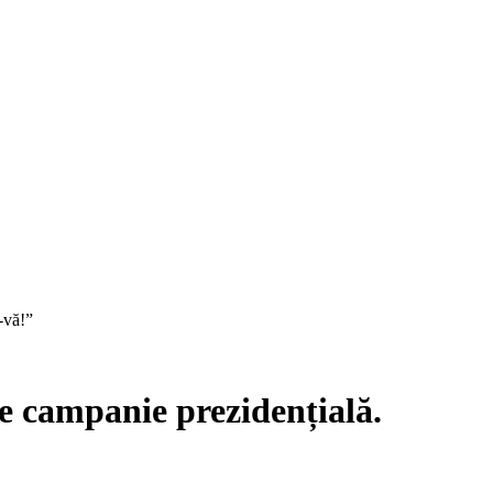
-vă!”
de campanie prezidențială.