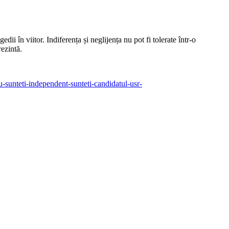
dii în viitor. Indiferența și neglijența nu pot fi tolerate într-o
rezintă.
u-sunteti-independent-sunteti-candidatul-usr-