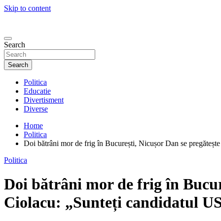
Skip to content
Search
Search
Politica
Educatie
Divertisment
Diverse
Home
Politica
Doi bătrâni mor de frig în București, Nicușor Dan se pregăteșt
Politica
Doi bătrâni mor de frig în Bucur
Ciolacu: „Sunteți candidatul U