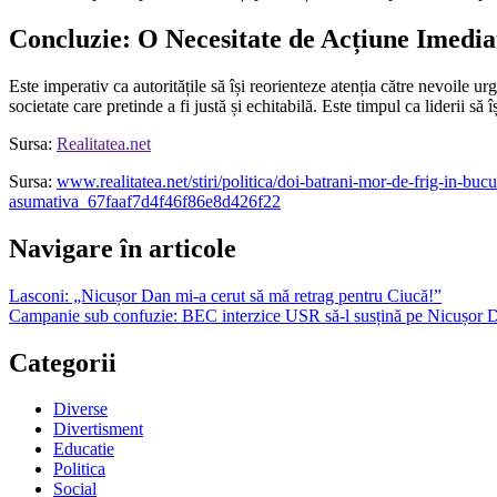
Concluzie: O Necesitate de Acțiune Imedia
Este imperativ ca autoritățile să își reorienteze atenția către nevoile urg
societate care pretinde a fi justă și echitabilă. Este timpul ca liderii să 
Sursa:
Realitatea.net
Sursa:
www.realitatea.net/stiri/politica/doi-batrani-mor-de-frig-in-bu
asumativa_67faaf7d4f46f86e8d426f22
Navigare în articole
Lasconi: „Nicușor Dan mi-a cerut să mă retrag pentru Ciucă!”
Campanie sub confuzie: BEC interzice USR să-l susțină pe Nicușor Da
Categorii
Diverse
Divertisment
Educatie
Politica
Social