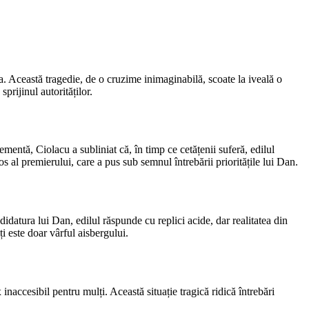
ța. Această tragedie, de o cruzime inimaginabilă, scoate la iveală o
sprijinul autorităților.
entă, Ciolacu a subliniat că, în timp ce cetățenii suferă, edilul
 al premierului, care a pus sub semnul întrebării prioritățile lui Dan.
didatura lui Dan, edilul răspunde cu replici acide, dar realitatea din
i este doar vârful aisbergului.
accesibil pentru mulți. Această situație tragică ridică întrebări