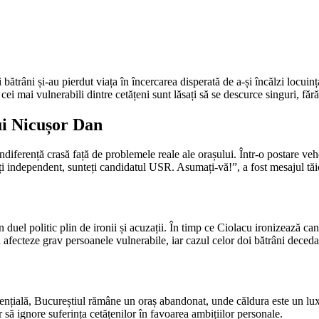
bătrâni și-au pierdut viața în încercarea disperată de a-și încălzi locuin
cei mai vulnerabili dintre cetățeni sunt lăsați să se descurce singuri, fără 
ui Nicușor Dan
iferență crasă față de problemele reale ale orașului. Într-o postare vehem
 independent, sunteți candidatul USR. Asumați-vă!”, a fost mesajul tăios
duel politic plin de ironii și acuzații. În timp ce Ciolacu ironizează can
fecteze grav persoanele vulnerabile, iar cazul celor doi bătrâni decedaț
țială, Bucureștiul rămâne un oraș abandonat, unde căldura este un lux in
par să ignore suferința cetățenilor în favoarea ambițiilor personale.