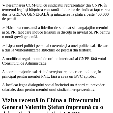
➢ nesemnarea CCM-ului cu sindicatul reprezentativ din CNPR în
termenul legal și hărțuirea constantă a liderilor de sindicat fapt care a
dus la GREVA GENERALĂ și întârzierea la plată a peste 400.000
de pensii.
➢ Hărțuirea constantă a liderilor de sindicat și a angajaților membri
ai SLPR, fapt care induce tensiuni și discuții la nivelul SLPR pentru
o nouă grevă generală.
➢ Lipsa unei politici personal coerente și a unei politici salarile care
a dus la vulnerabilizarea structurii de poștași din teritoriu.
A modificat regulamentul de ordine interioară al CNPR fără votul
Consiliului de Administrație.
A acordat majorări salariale discreționare, pe criterii politice, în
principal pentru membri PNL, fără a avea un BVC aprobat.
A încălcat legea dialogului social încheind un Acord cu prevederi
salariale, doar pentru membri unui sindicat nereprezentativ.
Vizita recentă în China a Directorului
General Valentin Ștefan împreună cu o