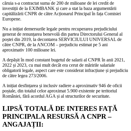
căruia s-a contractat suma de 200 de milioane de lei credit de
investiții de la EXIMBANK și care a stat la baza argumentării
capitălizării CNPR de către Acționarul Principal în fața Comisiei
Europene.
Nu a inițiat demersurile legale pentru recuperarea prejudiciului
generat de renunțarea benevolă din partea Directorului General al
poștei din 2019, la decontarea SERVICIULUI UNIVERSAL de
către CNPR, de la ANCOM – prejudiciu estimat pe 5 ani
aproximativ 100 milioane lei.
A depășit în mod constant bugetul de salarii al CNPR în anii 2021,
2022 și 2023, cu mai mult decât era cerut de măririle salariale
obligatorii legale, aspect care este considerat infracțiune și prejudiciu
de către legea 273/2006.
A inițiat desfințarea și inclusiv radiere a aproximativ 946 de oficii
poștale, din totalul celor aproximat 5.900 existente pe teritoriul
României, fără acordul AGA și al structurilor de securitate.
LIPSĂ TOTALĂ DE INTERES FAȚĂ
PRINCIPALA RESURSĂ A CNPR –
ANGAJAȚII: