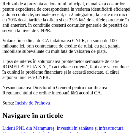
Refuzul de a prezenta acționarului principal, o analiza a costurilor
pentru expedierea de corespondență în vederea identificării eficienței
a două contracte, semnate recent, cu 2 integratori, la tarife mai mici
cu 70% decât tarifele la oficiu și cu 33% față de tarifele parcticate în
anii anteriori, în condițiile creșterii costurilor generale de prestări de
servicii la nivel de CNPR.
Votarea în sedința de CA indatorarea CNPR, cu suma de 100
milioane lei, prin contractarea de credite de rulaj, cu gaj, garații
imobiliare subevaluate cu mult față de valoarea de piață.
Lipsa de interes în soluționarea problemelor semnalate de către
ROMFILATELIA S.A., în activitatea curentă, fapt care va conduce
în curând la probleme financiare și la această societate, al cărei
acționar unic este CNPR.
Nesancționarea Directorului General pentru modificarea
Regulamentului de ordine interioară fără acordul CA.
Sursa:
Incisiv de Prahova
Navigare în articole
Liderii PNL din Maramureș: Investiții în sănătate și infrastructură