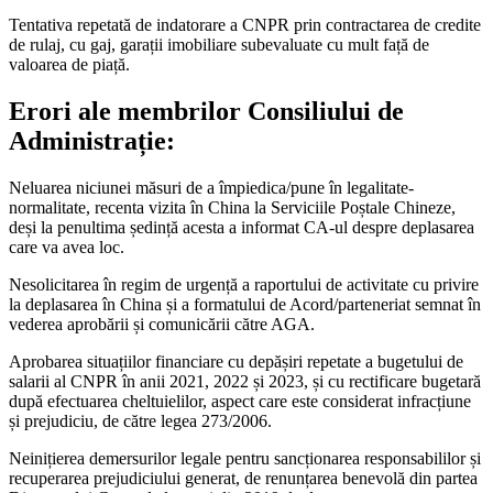
Tentativa repetată de indatorare a CNPR prin contractarea de credite
de rulaj, cu gaj, garații imobiliare subevaluate cu mult față de
valoarea de piață.
Erori ale membrilor Consiliului de
Administrație:
Neluarea niciunei măsuri de a împiedica/pune în legalitate-
normalitate, recenta vizita în China la Serviciile Poștale Chineze,
deși la penultima ședință acesta a informat CA-ul despre deplasarea
care va avea loc.
Nesolicitarea în regim de urgență a raportului de activitate cu privire
la deplasarea în China și a formatului de Acord/parteneriat semnat în
vederea aprobării și comunicării către AGA.
Aprobarea situațiilor financiare cu depășiri repetate a bugetului de
salarii al CNPR în anii 2021, 2022 și 2023, și cu rectificare bugetară
după efectuarea cheltuielilor, aspect care este considerat infracțiune
și prejudiciu, de către legea 273/2006.
Neinițierea demersurilor legale pentru sancționarea responsabililor și
recuperarea prejudiciului generat, de renunțarea benevolă din partea