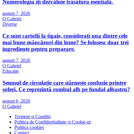
Numerologia îți dezvăluie trăsătura esențială.
august 7, 2026
O Gabriel
Diverse
Ce sunt cartofii la tigaie, considerați una dintre cele
mai bune mâncăruri din lume? Se folosesc doar trei
ingrediente pentru preparare.
august 7, 2026
O Gabriel
Educatie
Semnul de circulație care stârnește confuzie printre
șoferi. Ce reprezintă rombul alb pe fundal albastru?
august 6, 2026
O Gabriel
Termeni și Condiții
Politica de Confidențialitate și Cookie-ur
Politica cookies
Contact