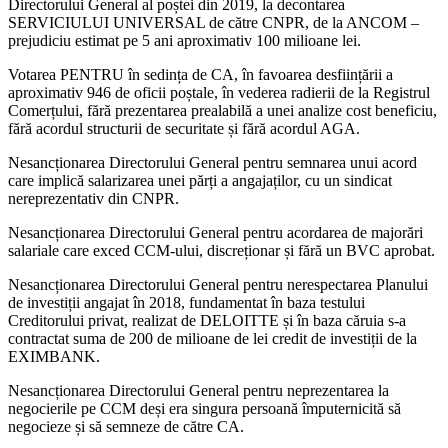
Directorului General al poștei din 2019, la decontarea
SERVICIULUI UNIVERSAL de către CNPR, de la ANCOM –
prejudiciu estimat pe 5 ani aproximativ 100 milioane lei.
Votarea PENTRU în sedința de CA, în favoarea desființării a
aproximativ 946 de oficii poștale, în vederea radierii de la Registrul
Comerțului, fără prezentarea prealabilă a unei analize cost beneficiu,
fără acordul structurii de securitate și fără acordul AGA.
Nesancționarea Directorului General pentru semnarea unui acord
care implică salarizarea unei părți a angajaților, cu un sindicat
nereprezentativ din CNPR.
Nesancționarea Directorului General pentru acordarea de majorări
salariale care exced CCM-ului, discreționar și fără un BVC aprobat.
Nesancționarea Directorului General pentru nerespectarea Planului
de investiții angajat în 2018, fundamentat în baza testului
Creditorului privat, realizat de DELOITTE și în baza căruia s-a
contractat suma de 200 de milioane de lei credit de investiții de la
EXIMBANK.
Nesancționarea Directorului General pentru neprezentarea la
negocierile pe CCM deși era singura persoană împuternicită să
negocieze și să semneze de către CA.