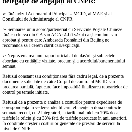
delegație de angajați ai CNPR:
➢ fără avizul Acționarului Principal – MCID, al MAE și al
Consiliului de Administrație al CNPR
➢ Semnarea unui acord/parteneriat cu Serviciile Poștale Chineze
fără ca cineva din CA sau AGA să-l fi văzut ca și conținut sau
aprobat și pentru care Ambasada României din Beijing ne
recomandă să-i cerem clarificări/explicații.
➢ Neprezentarea unui raport oficial al deplasării și subiectele
abordate cu entitățile vizitate, precum și a acordului/parteneriatului
semnat.
Refuzul constant sau condiționarea fără cadru legal, de a prezenta
documente solicitate de către Corpul de control al MCID sau
predarea parțială, fapt care face imposibilă finalizarea rapoartelor de
control pe temele inițiate.
Refuzul de a prezenta o analiza a costurilor pentru expedierea de
corespondență în vederea identificării eficienței a două contracte
semnate recent, cu 2 integratori, la tarife mai mici cu 70% decât
tarifele la oficiu și cu 33% față de tarifele parcticate în anii anteriori,
în condițiile creșterii costurilor generale de prestări de servicii la
nivel de CNPR.