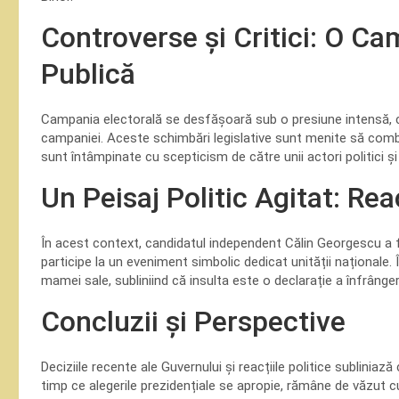
Controverse și Critici: O C
Publică
Campania electorală se desfășoară sub o presiune intensă, cu 
campaniei. Aceste schimbări legislative sunt menite să comba
sunt întâmpinate cu scepticism de către unii actori politici și 
Un Peisaj Politic Agitat: Rea
În acest context, candidatul independent Călin Georgescu a fă
participe la un eveniment simbolic dedicat unității naționale. Î
mamei sale, subliniind că insulta este o declarație a înfrânger
Concluzii și Perspective
Deciziile recente ale Guvernului și reacțiile politice subliniază
timp ce alegerile prezidențiale se apropie, rămâne de văzut cu