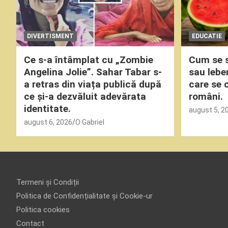
DIVERTISMENT
EDUCATIE
Ce s-a întâmplat cu „Zombie
Cum se s
Angelina Jolie”. Sahar Tabar s-
sau lebe
a retras din viața publică după
care se 
ce și-a dezvăluit adevărata
români.
identitate.
august 5, 2
august 6, 2026
O Gabriel
Termeni și Condiții
Politica de Confidențialitate și Cookie-ur
Politica cookies
Contact