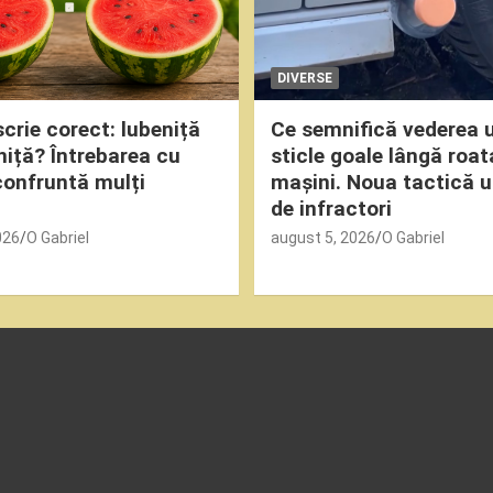
DIVERSE
crie corect: lubeniță
Ce semnifică vederea 
niță? Întrebarea cu
sticle goale lângă roat
confruntă mulți
mașini. Noua tactică u
de infractori
026
O Gabriel
august 5, 2026
O Gabriel