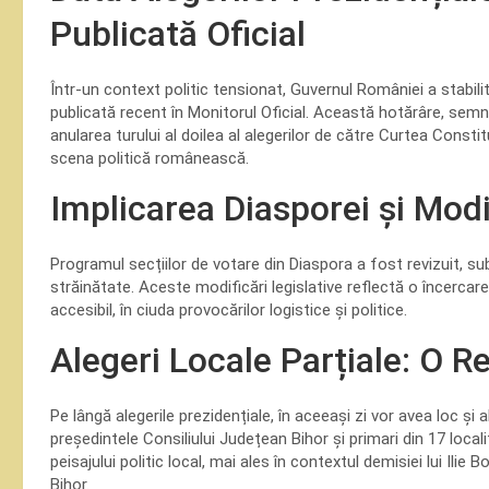
Publicată Oficial
Într-un context politic tensionat, Guvernul României a stabili
publicată recent în Monitorul Oficial. Această hotărâre, semn
anularea turului al doilea al alegerilor de către Curtea Const
scena politică românească.
Implicarea Diasporei și Modif
Programul secțiilor de votare din Diaspora a fost revizuit, sub
străinătate. Aceste modificări legislative reflectă o încercar
accesibil, în ciuda provocărilor logistice și politice.
Alegeri Locale Parțiale: O R
Pe lângă alegerile prezidențiale, în aceeași zi vor avea loc și al
președintele Consiliului Județean Bihor și primari din 17 local
peisajului politic local, mai ales în contextul demisiei lui Ilie
Bihor.