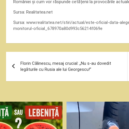
României și cum vor răspunde cetățenii la provocările actual
Sursa: Realitatea.net
Sursa:
www.realitatea.net/stiri/actual/este-oficial-data-aleg
monitorul-oficial_678970a80d993c56214f069e
Navigare
Florin Călinescu, mesaj crucial: „Nu s-au dovedit
în
legăturile cu Rusia ale lui Georgescu!”
articole