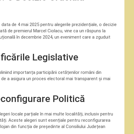
t data de 4 mai 2025 pentru alegerile prezidențiale, o decizie
ată de premierul Marcel Ciolacu, vine ca un răspuns la
ituțională în decembrie 2024, un eveniment care a zguduit
icările Legislative
liniind importanța participării cetățenilor români din
e de a asigura un proces electoral mai transparent și mai
econfigurare Politică
egeri locale parțiale în mai multe localități, inclusiv pentru
ități. Aceste alegeri sunt esențiale pentru reconfigurarea
 Bolojan din funcția de președinte al Consiliului Județean