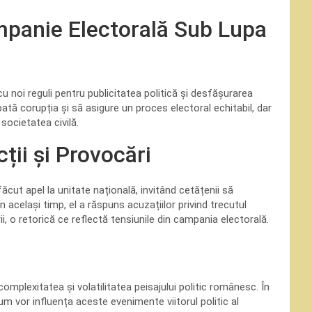
ampanie Electorală Sub Lupa
noi reguli pentru publicitatea politică și desfășurarea
tă corupția și să asigure un proces electoral echitabil, dar
societatea civilă.
cții și Provocări
cut apel la unitate națională, invitând cetățenii să
n același timp, el a răspuns acuzațiilor privind trecutul
ii, o retorică ce reflectă tensiunile din campania electorală.
 complexitatea și volatilitatea peisajului politic românesc. În
m vor influența aceste evenimente viitorul politic al