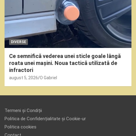
DIVERSE
Ce semnifică vederea unei sticle goale lângă
roata unei mașini. Noua tactică utilizată de
infractori
august 5, 2026
O Gabriel
Termeni și Condiții
Politica de Confidențialitate și Cookie-ur
Politica cookies
Contact