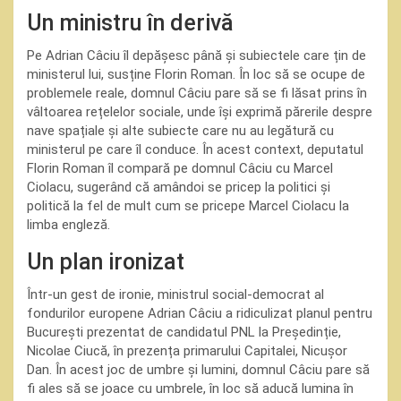
Un ministru în derivă
Pe Adrian Câciu îl depășesc până și subiectele care țin de
ministerul lui, susține Florin Roman. În loc să se ocupe de
problemele reale, domnul Câciu pare să se fi lăsat prins în
vâltoarea rețelelor sociale, unde își exprimă părerile despre
nave spațiale și alte subiecte care nu au legătură cu
ministerul pe care îl conduce. În acest context, deputatul
Florin Roman îl compară pe domnul Câciu cu Marcel
Ciolacu, sugerând că amândoi se pricep la politici și
politică la fel de mult cum se pricepe Marcel Ciolacu la
limba engleză.
Un plan ironizat
Într-un gest de ironie, ministrul social-democrat al
fondurilor europene Adrian Câciu a ridiculizat planul pentru
București prezentat de candidatul PNL la Președinție,
Nicolae Ciucă, în prezența primarului Capitalei, Nicușor
Dan. În acest joc de umbre și lumini, domnul Câciu pare să
fi ales să se joace cu umbrele, în loc să aducă lumina în