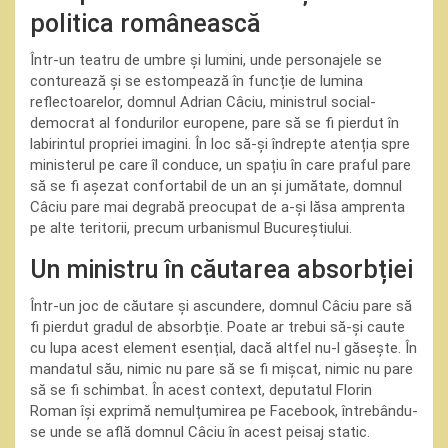
politica românească
Într-un teatru de umbre și lumini, unde personajele se
conturează și se estompează în funcție de lumina
reflectoarelor, domnul Adrian Câciu, ministrul social-
democrat al fondurilor europene, pare să se fi pierdut în
labirintul propriei imagini. În loc să-și îndrepte atenția spre
ministerul pe care îl conduce, un spațiu în care praful pare
să se fi așezat confortabil de un an și jumătate, domnul
Câciu pare mai degrabă preocupat de a-și lăsa amprenta
pe alte teritorii, precum urbanismul Bucureștiului.
Un ministru în căutarea absorbției
Într-un joc de căutare și ascundere, domnul Câciu pare să
fi pierdut gradul de absorbție. Poate ar trebui să-și caute
cu lupa acest element esențial, dacă altfel nu-l găsește. În
mandatul său, nimic nu pare să se fi mișcat, nimic nu pare
să se fi schimbat. În acest context, deputatul Florin
Roman își exprimă nemulțumirea pe Facebook, întrebându-
se unde se află domnul Câciu în acest peisaj static.