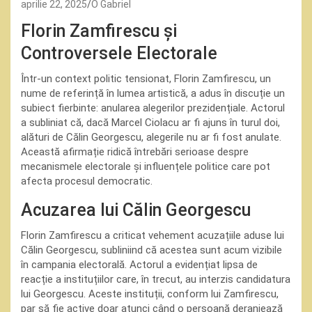
aprilie 22, 2025
O Gabriel
Florin Zamfirescu și
Controversele Electorale
Într-un context politic tensionat, Florin Zamfirescu, un
nume de referință în lumea artistică, a adus în discuție un
subiect fierbinte: anularea alegerilor prezidențiale. Actorul
a subliniat că, dacă Marcel Ciolacu ar fi ajuns în turul doi,
alături de Călin Georgescu, alegerile nu ar fi fost anulate.
Această afirmație ridică întrebări serioase despre
mecanismele electorale și influențele politice care pot
afecta procesul democratic.
Acuzarea lui Călin Georgescu
Florin Zamfirescu a criticat vehement acuzațiile aduse lui
Călin Georgescu, subliniind că acestea sunt acum vizibile
în campania electorală. Actorul a evidențiat lipsa de
reacție a instituțiilor care, în trecut, au interzis candidatura
lui Georgescu. Aceste instituții, conform lui Zamfirescu,
par să fie active doar atunci când o persoană deranjează