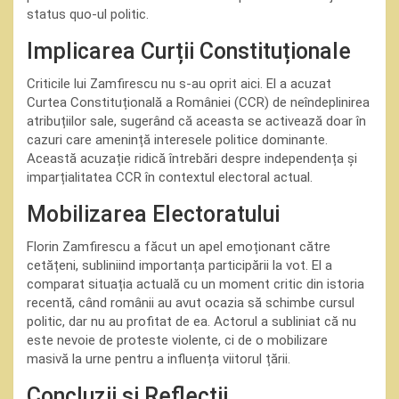
status quo-ul politic.
Implicarea Curții Constituționale
Criticile lui Zamfirescu nu s-au oprit aici. El a acuzat
Curtea Constituțională a României (CCR) de neîndeplinirea
atribuțiilor sale, sugerând că aceasta se activează doar în
cazuri care amenință interesele politice dominante.
Această acuzație ridică întrebări despre independența și
imparțialitatea CCR în contextul electoral actual.
Mobilizarea Electoratului
Florin Zamfirescu a făcut un apel emoționant către
cetățeni, subliniind importanța participării la vot. El a
comparat situația actuală cu un moment critic din istoria
recentă, când românii au avut ocazia să schimbe cursul
politic, dar nu au profitat de ea. Actorul a subliniat că nu
este nevoie de proteste violente, ci de o mobilizare
masivă la urne pentru a influența viitorul țării.
Concluzii și Reflecții