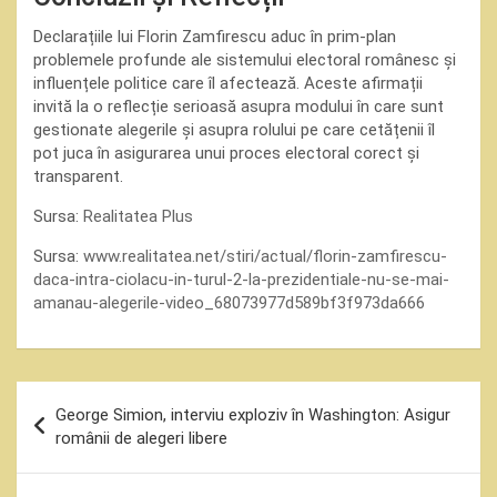
Declarațiile lui Florin Zamfirescu aduc în prim-plan
problemele profunde ale sistemului electoral românesc și
influențele politice care îl afectează. Aceste afirmații
invită la o reflecție serioasă asupra modului în care sunt
gestionate alegerile și asupra rolului pe care cetățenii îl
pot juca în asigurarea unui proces electoral corect și
transparent.
Sursa:
Realitatea Plus
Sursa:
www.realitatea.net/stiri/actual/florin-zamfirescu-
daca-intra-ciolacu-in-turul-2-la-prezidentiale-nu-se-mai-
amanau-alegerile-video_68073977d589bf3f973da666
Navigare
George Simion, interviu exploziv în Washington: Asigur
în
românii de alegeri libere
articole